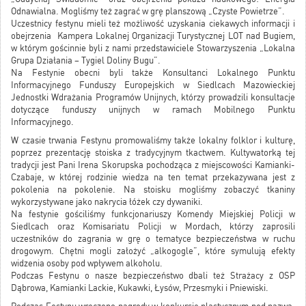
Odnawialna. Mogliśmy też zagrać w grę planszową „Czyste Powietrze”.
Uczestnicy festynu mieli też możliwość uzyskania ciekawych informacji i
obejrzenia Kampera Lokalnej Organizacji Turystycznej LOT nad Bugiem,
w którym gościnnie byli z nami przedstawiciele Stowarzyszenia „Lokalna
Grupa Działania – Tygiel Doliny Bugu”.
Na Festynie obecni byli także Konsultanci Lokalnego Punktu
Informacyjnego Funduszy Europejskich w Siedlcach Mazowieckiej
Jednostki Wdrażania Programów Unijnych, którzy prowadzili konsultacje
dotyczące funduszy unijnych w ramach Mobilnego Punktu
Informacyjnego.
W czasie trwania Festynu promowaliśmy także lokalny folklor i kulturę,
poprzez prezentację stoiska z tradycyjnym tkactwem. Kultywatorką tej
tradycji jest Pani Irena Skorupska pochodząca z miejscowości Kamianki-
Czabaje, w której rodzinie wiedza na ten temat przekazywana jest z
pokolenia na pokolenie. Na stoisku mogliśmy zobaczyć tkaniny
wykorzystywane jako nakrycia łóżek czy dywaniki.
Na festynie gościliśmy funkcjonariuszy Komendy Miejskiej Policji w
Siedlcach oraz Komisariatu Policji w Mordach, którzy zaprosili
uczestników do zagrania w grę o tematyce bezpieczeństwa w ruchu
drogowym. Chętni mogli założyć „alkogogle”, które symulują efekty
widzenia osoby pod wpływem alkoholu.
Podczas Festynu o nasze bezpieczeństwo dbali też Strażacy z OSP
Dąbrowa, Kamianki Lackie, Kukawki, Łysów, Przesmyki i Pniewiski.