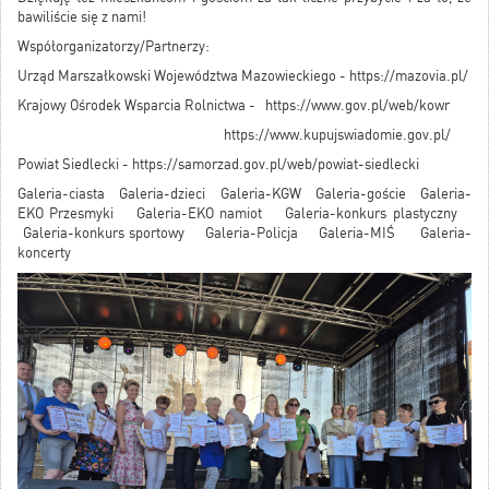
bawiliście się z nami!
Współorganizatorzy/Partnerzy:
Urząd Marszałkowski Województwa Mazowieckiego -
https://mazovia.pl/
Krajowy Ośrodek Wsparcia Rolnictwa -
https://www.gov.pl/web/kowr
https://www.kupujswiadomie.gov.pl/
Powiat Siedlecki -
https://samorzad.gov.pl/web/powiat-siedlecki
Galeria-ciasta
Galeria-dzieci
Galeria-KGW
Galeria-goście
Galeria-
EKO Przesmyk
i
Galeria-EKO namiot
Galeria-konkurs plastyczny
Galeria-konkurs sportowy
Galeria-Policja
Galeria-MIŚ
Galeria-
koncerty