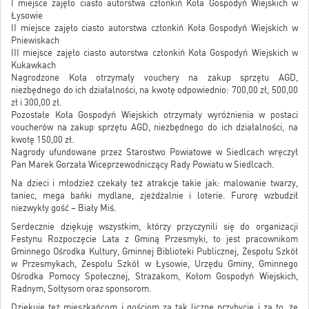
I miejsce zajęło ciasto autorstwa członkiń Koła Gospodyń Wiejskich w
Łysowie
II miejsce zajęło ciasto autorstwa członkiń Koła Gospodyń Wiejskich w
Pniewiskach
III miejsce zajęło ciasto autorstwa członkiń Koła Gospodyń Wiejskich w
Kukawkach
Nagrodzone Koła otrzymały vouchery na zakup sprzętu AGD,
niezbędnego do ich działalności, na kwotę odpowiednio: 700,00 zł, 500,00
zł i 300,00 zł.
Pozostałe Koła Gospodyń Wiejskich otrzymały wyróżnienia w postaci
voucherów na zakup sprzętu AGD, niezbędnego do ich działalności, na
kwotę 150,00 zł.
Nagrody ufundowane przez Starostwo Powiatowe w Siedlcach wręczył
Pan Marek Gorzała Wiceprzewodniczący Rady Powiatu w Siedlcach.
Na dzieci i młodzież czekały też atrakcje takie jak: malowanie twarzy,
taniec, mega bańki mydlane, zjeżdżalnie i loterie. Furorę wzbudził
niezwykły gość – Biały Miś.
Serdecznie dziękuję wszystkim, którzy przyczynili się do organizacji
Festynu Rozpoczęcie Lata z Gminą Przesmyki, to jest pracownikom
Gminnego Ośrodka Kultury, Gminnej Biblioteki Publicznej, Zespołu Szkół
w Przesmykach, Zespołu Szkół w Łysowie, Urzędu Gminy, Gminnego
Ośrodka Pomocy Społecznej, Strażakom, Kołom Gospodyń Wiejskich,
Radnym, Sołtysom oraz sponsorom.
Dziękuję też mieszkańcom i gościom za tak liczne przybycie i za to, że