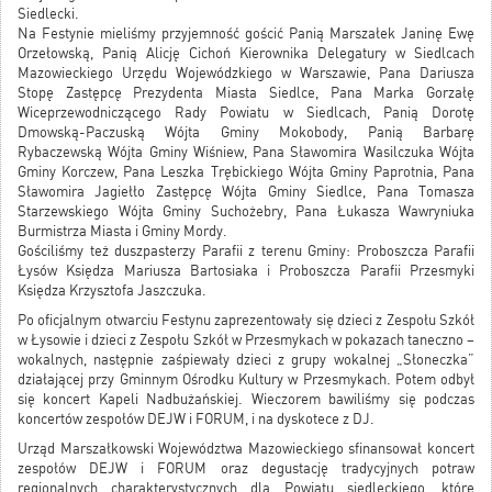
Siedlecki.
Na Festynie mieliśmy przyjemność gościć Panią Marszałek Janinę Ewę
Orzełowską, Panią Alicję Cichoń Kierownika Delegatury w Siedlcach
Mazowieckiego Urzędu Wojewódzkiego w Warszawie, Pana Dariusza
Stopę Zastępcę Prezydenta Miasta Siedlce, Pana Marka Gorzałę
Wiceprzewodniczącego Rady Powiatu w Siedlcach, Panią Dorotę
Dmowską-Paczuską Wójta Gminy Mokobody, Panią Barbarę
Rybaczewską Wójta Gminy Wiśniew, Pana Sławomira Wasilczuka Wójta
Gminy Korczew, Pana Leszka Trębickiego Wójta Gminy Paprotnia, Pana
Sławomira Jagiełło Zastępcę Wójta Gminy Siedlce, Pana Tomasza
Starzewskiego Wójta Gminy Suchożebry, Pana Łukasza Wawryniuka
Burmistrza Miasta i Gminy Mordy.
Gościliśmy też duszpasterzy Parafii z terenu Gminy: Proboszcza Parafii
Łysów Księdza Mariusza Bartosiaka i Proboszcza Parafii Przesmyki
Księdza Krzysztofa Jaszczuka.
Po oficjalnym otwarciu Festynu zaprezentowały się dzieci z Zespołu Szkół
w Łysowie i dzieci z Zespołu Szkół w Przesmykach w pokazach taneczno –
wokalnych, następnie zaśpiewały dzieci z grupy wokalnej „Słoneczka”
działającej przy Gminnym Ośrodku Kultury w Przesmykach. Potem odbył
się koncert Kapeli Nadbużańskiej. Wieczorem bawiliśmy się podczas
koncertów zespołów DEJW i FORUM, i na dyskotece z DJ.
Urząd Marszałkowski Województwa Mazowieckiego sfinansował koncert
zespołów DEJW i FORUM oraz degustację tradycyjnych potraw
regionalnych charakterystycznych dla Powiatu siedleckiego, które