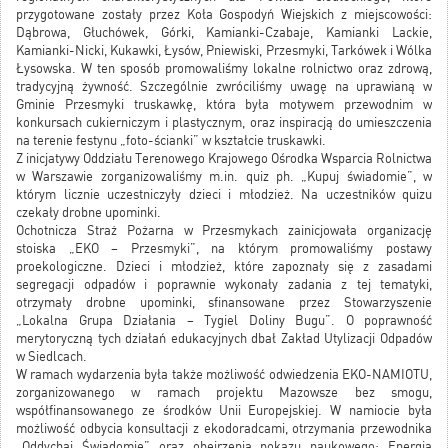
przygotowane zostały przez Koła Gospodyń Wiejskich z miejscowości:
Dąbrowa, Głuchówek, Górki, Kamianki-Czabaje, Kamianki Lackie,
Kamianki-Nicki, Kukawki, Łysów, Pniewiski, Przesmyki, Tarkówek i Wólka
Łysowska. W ten sposób promowaliśmy lokalne rolnictwo oraz zdrową,
tradycyjną żywność. Szczególnie zwróciliśmy uwagę na uprawianą w
Gminie Przesmyki truskawkę, która była motywem przewodnim w
konkursach cukierniczym i plastycznym, oraz inspiracją do umieszczenia
na terenie festynu „foto-ścianki” w kształcie truskawki.
Z inicjatywy Oddziału Terenowego Krajowego Ośrodka Wsparcia Rolnictwa
w Warszawie zorganizowaliśmy m.in. quiz ph. „Kupuj świadomie”, w
którym licznie uczestniczyły dzieci i młodzież. Na uczestników quizu
czekały drobne upominki.
Ochotnicza Straż Pożarna w Przesmykach zainicjowała organizację
stoiska „EKO – Przesmyki”, na którym promowaliśmy postawy
proekologiczne. Dzieci i młodzież, które zapoznały się z zasadami
segregacji odpadów i poprawnie wykonały zadania z tej tematyki,
otrzymały drobne upominki, sfinansowane przez Stowarzyszenie
„Lokalna Grupa Działania – Tygiel Doliny Bugu”. O poprawność
merytoryczną tych działań edukacyjnych dbał Zakład Utylizacji Odpadów
w Siedlcach.
W ramach wydarzenia była także możliwość odwiedzenia EKO-NAMIOTU,
zorganizowanego w ramach projektu Mazowsze bez smogu,
współfinansowanego ze środków Unii Europejskiej. W namiocie była
możliwość odbycia konsultacji z ekodoradcami, otrzymania przewodnika
„Oddychaj Świadomie” oraz obejrzenia pokazu naukowego: Energia