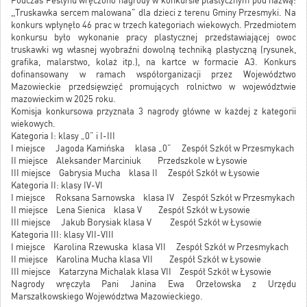
Podczas Festynu wręczono nagrody w konkursie plastycznym pod nazwą:
,,Truskawka sercem malowana" dla dzieci z terenu Gminy Przesmyki. Na
konkurs wpłynęło 46 prac w trzech kategoriach wiekowych. Przedmiotem
konkursu było wykonanie pracy plastycznej przedstawiającej owoc
truskawki wg własnej wyobraźni dowolną techniką plastyczną (rysunek,
grafika, malarstwo, kolaż itp.), na kartce w formacie A3. Konkurs
dofinansowany w ramach współorganizacji przez Województwo
Mazowieckie przedsięwzięć promujących rolnictwo w województwie
mazowieckim w 2025 roku.
Komisja konkursowa przyznała 3 nagrody główne w każdej z kategorii
wiekowych.
Kategoria I: klasy „0” i I-III
I miejsce Jagoda Kamińska klasa „0” Zespół Szkół w Przesmykach
II miejsce Aleksander Marciniuk Przedszkole w Łysowie
III miejsce Gabrysia Mucha klasa II Zespół Szkół w Łysowie
Kategoria II: klasy IV-VI
I miejsce Roksana Sarnowska klasa IV Zespół Szkół w Przesmykach
II miejsce Lena Sienica klasa V Zespół Szkół w Łysowie
III miejsce Jakub Borysiak klasa V Zespół Szkół w Łysowie
Kategoria III: klasy VII-VIII
I miejsce Karolina Rzewuska klasa VII Zespół Szkół w Przesmykach
II miejsce Karolina Mucha klasa VII Zespół Szkół w Łysowie
III miejsce Katarzyna Michalak klasa VII Zespół Szkół w Łysowie
Nagrody wręczyła Pani Janina Ewa Orzełowska z Urzędu
Marszałkowskiego Województwa Mazowieckiego.