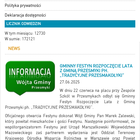
Polityka prywatności
Deklaracja dostępności
LICZNIK ODWIEDZIN
W tym miesiącu: 12730
W sumie: 172121
NEWS
GMINNY FESTYN ROZPOCZĘCIE LATA
Z GMINĄ PRZESMYKI PH.
„TRADYCYJNE PRZESMAKOŁYKI”
27.06.2025
W dniu 22 czerwca na placu przy Zespole
Szkół w Przesmykach odbył się Gminny
Festyn Rozpoczęcie Lata z Gminą
Przesmyki ph. „TRADYCYJNE PRZESMAKOŁYKI”.
Oficjalnego otwarcia Festynu dokonał Wójt Gminy Pan Marek Zalewski,
który powitał mieszkańców i gości Festynu. Następnie poinformował, że
współorganizatorem Festynu jest Urząd Marszałkowski Województwa
Mazowieckiego zaś partnerem wydarzenia jest Oddział Terenowy
Krajowego Ośrodka Wsparcia Rolnictwa w Warszawie oraz Powiat