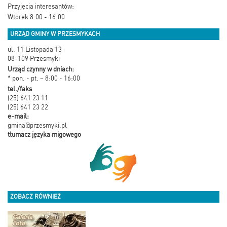
Przyjęcia interesantów:
Wtorek 8:00 - 16:00
URZĄD GMINY W PRZESMYKACH
ul. 11 Listopada 13
08-109 Przesmyki
Urząd czynny w dniach:
* pon. - pt. – 8:00 - 16:00
tel./faks
(25) 641 23 11
(25) 641 23 22
e-mail:
gmina@przesmyki.pl
tłumacz języka migowego
ZOBACZ RÓWNIEŻ