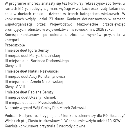
W programie imprezy znalazły się też konkursy rekreacyjno-sportowe, w
ramach których odbyły się m.in. wyścigi w workach oraz rzuty kołami do
celu w duetach rodzic + dziecko w trzech kategoriach wiekowych. W
konkursach wzięły udział 23 duety. Konkurs dofinansowano w ramach
współorganizacji przez Województwo Mazowieckie przedsięwzięć
promujących rolnictwo w województwie mazowieckim w 2025 roku.
Komisja konkursowa po dokonaniu zliczenia wyników przyznała w
kategorii:
Przedszkole
I miejsce duet Igora Gemzy
II miejsce duet Marysi Chacińskiej
III miejsce duet Bartosza Radomskiego
Klasy I-III
I miejsce duet Natalii Rzewuskiej
II miejsce duet Alicji Konstantynowicz
III miejsce duet Amelii Nasiłowskiej
Klasy IV-VIII
I miejsce duet Fabiana Gemzy
II miejsce duet Oksany Tchimok
III miejsce duet Julii Przestrzelskiej
Nagrody wręczył Wójt Gminy Pan Marek Zalewski.
Podczas Festynu rozstrzygnięto też konkurs cukierniczy dla Kół Gospodyń
Wiejskich pt. „Ciasto truskawkowe”. W konkursie wzięło udział 13 KGW.
Komisja konkursowa przyznała 3 nagrody główne: