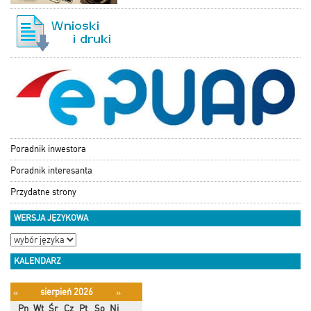
Poradnik inwestora
Poradnik interesanta
Przydatne strony
WERSJA JĘZYKOWA
KALENDARZ
sierpień 2026
«
»
Pn
Wt
Śr
Cz
Pt
So
Ni