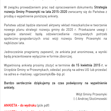
W związku prowadzeniem prac nad opracowaniem dokumentu
Strategia
rozwoju Gminy Przesmyki na lata 2015-2020
zwracamy się do Państwa z
prośbą o wypełnienie poniższej ankiety.
Państwa udział będzie stanowił aktywny wkład mieszkańców w tworzenie
nowego planu strategii rozwoju gminy do 2020 r. Przekazane uwagi i
sugestie stanowić będą odzwierciedlenie rzeczywistych potrzeb
społeczno-gospodarczych oraz wizji rozwoju Gminy Przesmyki na
najbliższe lata.
Jednocześnie pragniemy zapewnić, że ankieta jest anonimowa, a wyniki
będą prezentowane wyłącznie w formie zbiorczej.
Wypełnioną ankietę prosimy złożyć w terminie
do 15 kwietnia 2015 r.
w
Urzędzie Gminy w Przesmykach, odesłać pocztą na adres UG lub przesłać
na adres e-mailowy: ugprzesmyki@e-bip.pl
Bardzo serdecznie dziękujemy za czas poświęcony na wypełnienie
ankiety.
Wójt Gminy Przesmyki
(-) Andrzej Skolimowski
ANKIETA - do wydruku
(plik pdf)