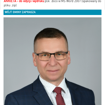
ANKIETA - do edycji i wydruku
plik .docx w MS Word 2007 (spakowany do
pliku .zip)
WÓJT GMINY ZAPRASZA