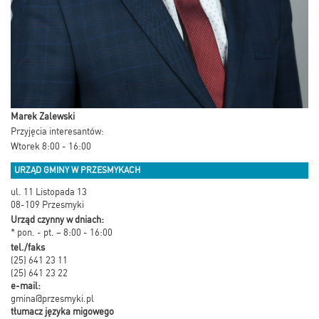
Marek Zalewski
Przyjęcia interesantów:
Wtorek 8:00 - 16:00
URZĄD GMINY W PRZESMYKACH
ul. 11 Listopada 13
08-109 Przesmyki
Urząd czynny w dniach:
* pon. - pt. – 8:00 - 16:00
tel./faks
(25) 641 23 11
(25) 641 23 22
e-mail:
gmina@przesmyki.pl
tłumacz języka migowego