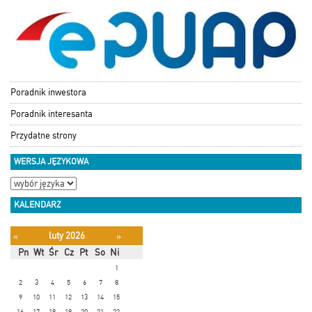
Poradnik inwestora
Poradnik interesanta
Przydatne strony
WERSJA JĘZYKOWA
KALENDARZ
luty 2026
«
»
Pn
Wt
Śr
Cz
Pt
So
Ni
1
2
3
4
5
6
7
8
9
10
11
12
13
14
15
16
17
18
19
20
21
22