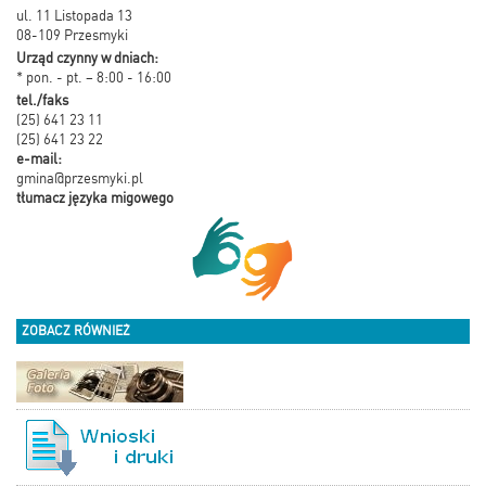
ul. 11 Listopada 13
08-109 Przesmyki
Urząd czynny w dniach:
* pon. - pt. – 8:00 - 16:00
tel./faks
(25) 641 23 11
(25) 641 23 22
e-mail:
gmina@przesmyki.pl
tłumacz języka migowego
ZOBACZ RÓWNIEŻ