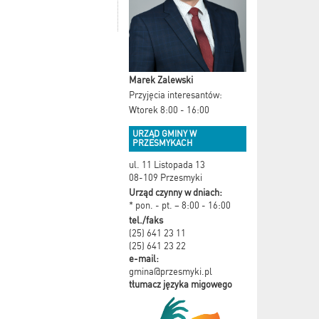
Marek Zalewski
Przyjęcia interesantów:
Wtorek 8:00 - 16:00
URZĄD GMINY W
PRZESMYKACH
ul. 11 Listopada 13
08-109 Przesmyki
Urząd czynny w dniach:
* pon. - pt. – 8:00 - 16:00
tel./faks
(25) 641 23 11
(25) 641 23 22
e-mail:
gmina@przesmyki.pl
tłumacz języka migowego