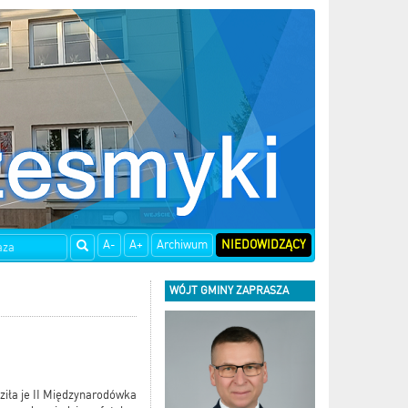
A-
A+
Archiwum
NIEDOWIDZĄCY
WÓJT GMINY ZAPRASZA
ziła je II Międzynarodówka