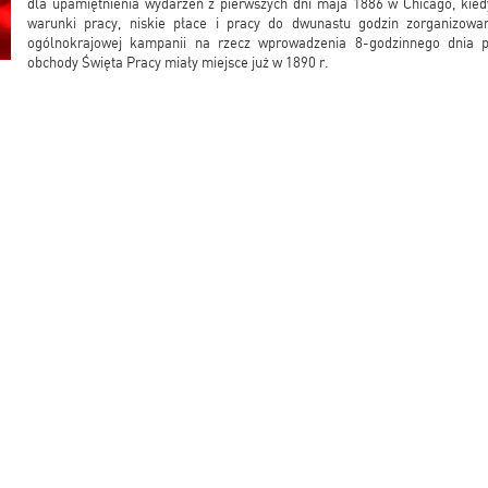
dla upamiętnienia wydarzeń z pierwszych dni maja 1886 w Chicago, kied
warunki pracy, niskie płace i pracy do dwunastu godzin zorganizowan
ogólnokrajowej kampanii na rzecz wprowadzenia 8-godzinnego dnia 
obchody Święta Pracy miały miejsce już w 1890 r.