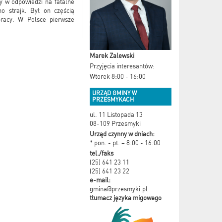
y w odpowiedzi na fatalne
o strajk. Był on częścią
pracy. W Polsce pierwsze
Marek Zalewski
Przyjęcia interesantów:
Wtorek 8:00 - 16:00
URZĄD GMINY W
PRZESMYKACH
ul. 11 Listopada 13
08-109 Przesmyki
Urząd czynny w dniach:
* pon. - pt. – 8:00 - 16:00
tel./faks
(25) 641 23 11
(25) 641 23 22
e-mail:
gmina@przesmyki.pl
tłumacz języka migowego