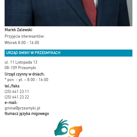
Marek Zalewski
Przyjęcia interesantów:
Wtorek 8:00 - 16:00
URZĄD GMINY W PRZESMYKACH
ul. 11 Listopada 13
08-109 Przesmyki
Urząd czynny w dniach:
* pon. - pt. – 8:00 - 16:00
tel./faks
(25) 641 23 11
(25) 641 23 22
e-mail:
gmina@przesmyki.pl
tłumacz języka migowego