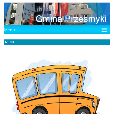
Menu
Toggle
naviga
MENU