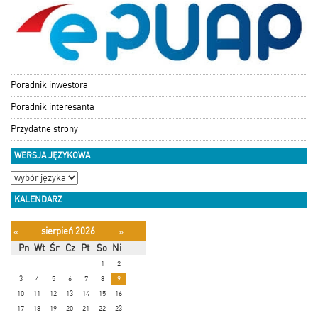
Poradnik inwestora
Poradnik interesanta
Przydatne strony
WERSJA JĘZYKOWA
KALENDARZ
sierpień 2026
«
»
Pn
Wt
Śr
Cz
Pt
So
Ni
1
2
3
4
5
6
7
8
9
10
11
12
13
14
15
16
17
18
19
20
21
22
23