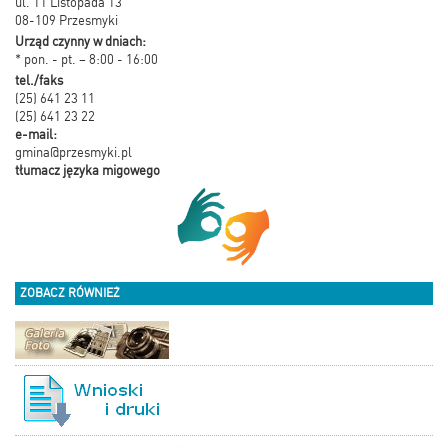
ul. 11 Listopada 13
08-109 Przesmyki
Urząd czynny w dniach:
* pon. - pt. – 8:00 - 16:00
tel./faks
(25) 641 23 11
(25) 641 23 22
e-mail:
gmina@przesmyki.pl
tłumacz języka migowego
ZOBACZ RÓWNIEŻ