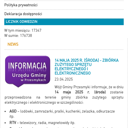
Polityka prywatności
Deklaracja dostępności
LICZNIK ODWIEDZIN
W tym miesiącu: 17347
W sumie: 176738
NEWS
14 MAJA 2025 R. (ŚRODA) - ZBIÓRKA
ZUŻYTEGO SPRZĘTU
ELEKTRYCZNEGO I
ELEKTRONICZNEGO
23.04.2025
Wójt Gminy Przesmyki informuje, że w dniu
14 maja 2025 r. (środa)
zostanie
przeprowadzona na terenie gminy zbiórka zużytego sprzętu
elektrycznego i elektronicznego w szczególności:
AGD
– lodówki, zamrażarki, pralki, kuchenki, żelazka, odkurzacze
itp.
RTV
– telewizory, radia, magnetowidy itp.