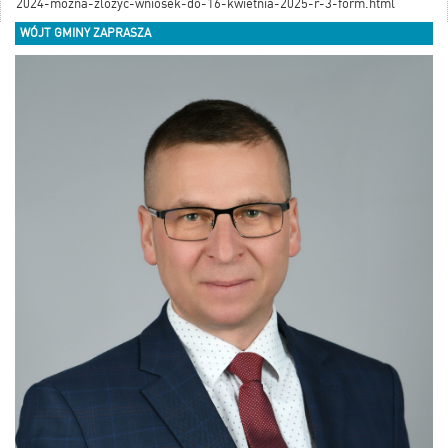
2024-mozna-zlozyc-wniosek-do-16-kwietnia-2025-r-3-form.html
WÓJT GMINY ZAPRASZA