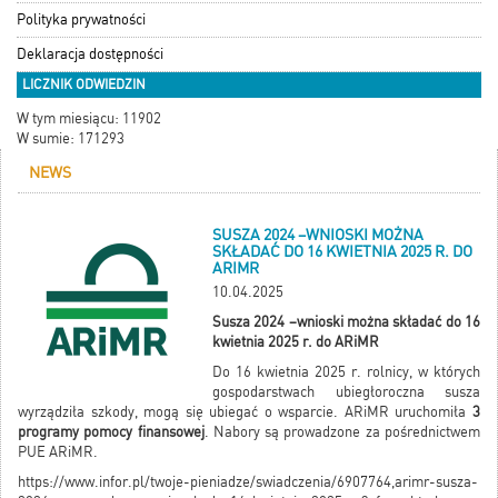
Polityka prywatności
Deklaracja dostępności
LICZNIK ODWIEDZIN
W tym miesiącu: 11902
W sumie: 171293
NEWS
SUSZA 2024 –WNIOSKI MOŻNA
SKŁADAĆ DO 16 KWIETNIA 2025 R. DO
ARIMR
10.04.2025
Susza 2024 –wnioski można składać do 16
kwietnia 2025 r. do ARiMR
Do 16 kwietnia 2025 r. rolnicy, w których
gospodarstwach ubiegłoroczna susza
wyrządziła szkody, mogą się ubiegać o wsparcie. ARiMR uruchomiła
3
programy pomocy finansowej
. Nabory są prowadzone za pośrednictwem
PUE ARiMR.
https://www.infor.pl/twoje-pieniadze/swiadczenia/6907764,arimr-susza-