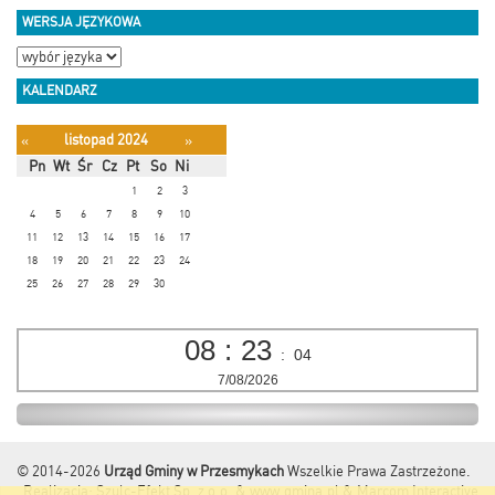
WERSJA JĘZYKOWA
KALENDARZ
listopad 2024
«
»
Pn
Wt
Śr
Cz
Pt
So
Ni
1
2
3
4
5
6
7
8
9
10
11
12
13
14
15
16
17
18
19
20
21
22
23
24
25
26
27
28
29
30
08
:
23
:
05
7/08/2026
© 2014-2026
Urząd Gminy w Przesmykach
Wszelkie Prawa Zastrzeżone.
Realizacja:
Szulc-Efekt Sp. z o.o. & www.gmina.pl
&
Marcom Interactive