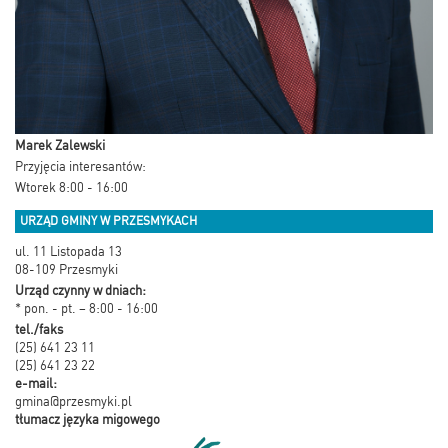
Marek Zalewski
Przyjęcia interesantów:
Wtorek 8:00 - 16:00
URZĄD GMINY W PRZESMYKACH
ul. 11 Listopada 13
08-109 Przesmyki
Urząd czynny w dniach:
* pon. - pt. – 8:00 - 16:00
tel./faks
(25) 641 23 11
(25) 641 23 22
e-mail:
gmina@przesmyki.pl
tłumacz języka migowego