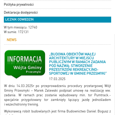
Polityka prywatności
Deklaracja dostępności
LICZNIK ODWIEDZIN
W tym miesiącu: 12740
W sumie: 172131
NEWS
„BUDOWA OBIEKTÓW MAŁEJ
ARCHITEKTURY W MIEJSCU
PUBLICZNYM W RAMACH ZADANIA
POD NAZWĄ: STWORZENIE
PRZESTRZENI REKREACYJNO-
SPORTOWEJ W GMINIE PRZESMYKI”
17.03.2025
W dniu 14.03.2025r po przeprowadzeniu procedury przetargowej Wójt
Gminy Przesmyki – Marek Zalewski podpisał umowę na realizację ww.
zadania. W ramach prac zostanie wybudowany min. tor Pumtrack.-
specjalnie przygotowany tor zamknięty łączący jazdę jednośladem
i wszechstronny trening.
Wykonawcą robót budowlanych jest firma Budownictwo Daniel Bogusz z