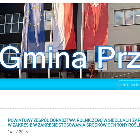
POWIATOWY ZESPÓŁ DORADZTWA ROLNICZEGO W SIEDLCACH ZAP
W ZAKRESIE W ZAKRESIE STOSOWANIA ŚRODKÓW OCHRONY ROŚL
14.02.2025