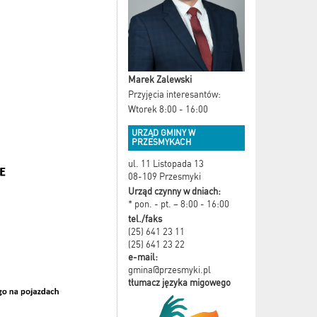
Marek Zalewski
Przyjęcia interesantów:
Wtorek 8:00 - 16:00
URZĄD GMINY W
PRZESMYKACH
ul. 11 Listopada 13
08-109 Przesmyki
Urząd czynny w dniach:
* pon. - pt. – 8:00 - 16:00
tel./faks
(25) 641 23 11
(25) 641 23 22
e-mail:
gmina@przesmyki.pl
tłumacz języka migowego