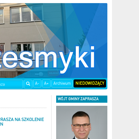
A-
A+
Archiwum
NIEDOWIDZĄCY
WÓJT GMINY ZAPRASZA
RASZA NA SZKOLENIE
IN