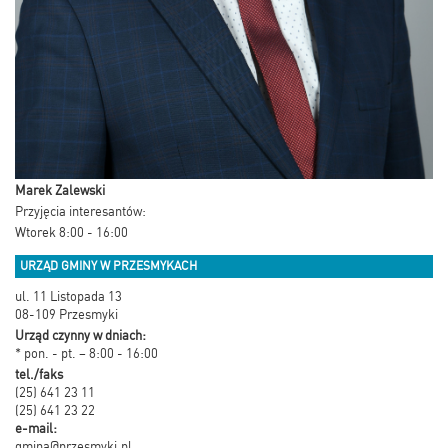
Marek Zalewski
Przyjęcia interesantów:
Wtorek 8:00 - 16:00
URZĄD GMINY W PRZESMYKACH
ul. 11 Listopada 13
08-109 Przesmyki
Urząd czynny w dniach:
* pon. - pt. – 8:00 - 16:00
tel./faks
(25) 641 23 11
(25) 641 23 22
e-mail:
gmina@przesmyki.pl