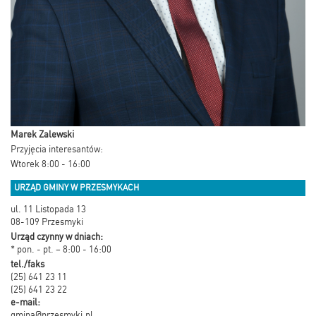
Marek Zalewski
Przyjęcia interesantów:
Wtorek 8:00 - 16:00
URZĄD GMINY W PRZESMYKACH
ul. 11 Listopada 13
08-109 Przesmyki
Urząd czynny w dniach:
* pon. - pt. – 8:00 - 16:00
tel./faks
(25) 641 23 11
(25) 641 23 22
e-mail:
gmina@przesmyki.pl