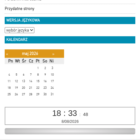
Przydatne strony
WERSJA JĘZYKOWA
KALENDARZ
maj 2026
«
»
Pn
Wt
Śr
Cz
Pt
So
Ni
1
2
3
4
5
6
7
8
9
10
11
12
13
14
15
16
17
18
19
20
21
22
23
24
25
26
27
28
29
30
31
18
:
33
:
49
8/08/2026