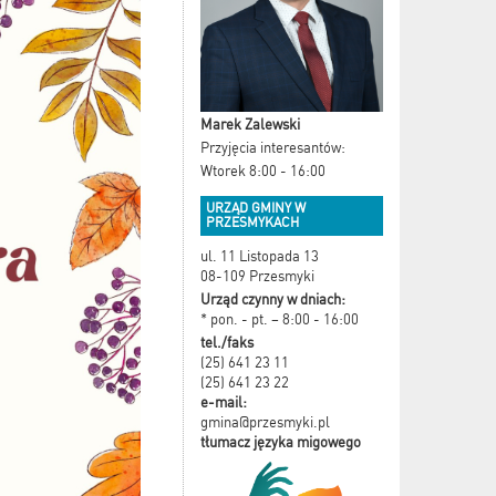
Marek Zalewski
Przyjęcia interesantów:
Wtorek 8:00 - 16:00
URZĄD GMINY W
PRZESMYKACH
ul. 11 Listopada 13
08-109 Przesmyki
Urząd czynny w dniach:
* pon. - pt. – 8:00 - 16:00
tel./faks
(25) 641 23 11
(25) 641 23 22
e-mail:
gmina@przesmyki.pl
tłumacz języka migowego