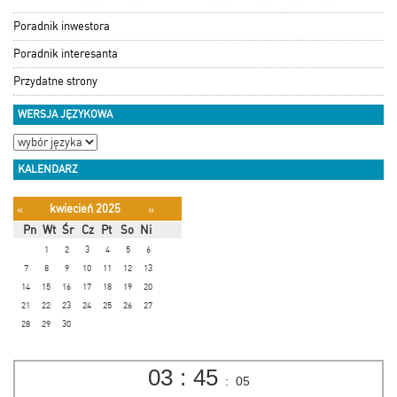
Poradnik inwestora
Poradnik interesanta
Przydatne strony
WERSJA JĘZYKOWA
KALENDARZ
kwiecień 2025
«
»
Pn
Wt
Śr
Cz
Pt
So
Ni
1
2
3
4
5
6
7
8
9
10
11
12
13
14
15
16
17
18
19
20
21
22
23
24
25
26
27
28
29
30
03
:
45
:
05