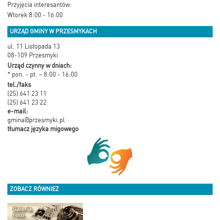
Przyjęcia interesantów:
Wtorek 8:00 - 16:00
URZĄD GMINY W PRZESMYKACH
ul. 11 Listopada 13
08-109 Przesmyki
Urząd czynny w dniach:
* pon. - pt. – 8:00 - 16:00
tel./faks
(25) 641 23 11
(25) 641 23 22
e-mail:
gmina@przesmyki.pl
tłumacz języka migowego
ZOBACZ RÓWNIEŻ