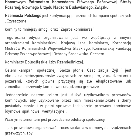
Honorowym Patronatem Komendanta Głównego Państwowej Straży
Pożarnej, Głównego Urzędu Nadzoru Budowlanego, Związku
Rzemiosła Polskiego
jest kontynuacją poprzednich kampanii społecznych
„Czyszczone
kominy to mniejszy smog” oraz "Zaproś kominiarza".
Tegoroczna edycja organizowana jest we współpracy z innymi
organizacjami kominiarskimi: Krajową Izbą Kominiarzy, Korporacją
Mistrzów Kominiarskich Województwa Śląskiego, Kominiarską Fundacją
Ochrony Przeciwpożarowej i Ochrony Środowiska, Cechem
Kominiarzy Dolnośląskiej Izby Rzemieślniczej.
Celem kampanii społecznej "Sadza płonie. Czad zabija. Żyj! " jest
eliminacja niebezpieczeństw związanych ze smogiem, zaczadzeniami i
pożarami, których główną przyczyną są źle eksploatowane lub
zaniedbane przewody kominowe i urządzenia grzewcze.
Jednocześnie naszym celem jest służyć użytkownikom przewodów
kominowych, aby użytkowane przez nich mieszkania/lokale i domy
posiadały czyste i w pełni sprawne technicznie przewody kominowe
(dymowe, spalinowe i wentylacyjne).
Ważnym elementem jest prowadzenie edukacji społecznej:
- jak prawidłowo organizować proces spalania w domowych urządzeniach
grzewczych, aby