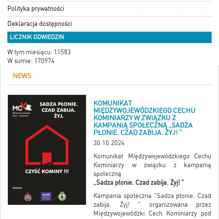
Polityka prywatności
Deklaracja dostępności
LICZNIK ODWIEDZIN
W tym miesiącu: 11583
W sumie: 170974
NEWS
KOMUNIKAT
MIĘDZYWOJEWÓDZKIEGO CECHU
KOMINIARZY W ZWIĄZKU Z
KAMPANIĄ SPOŁECZNĄ „SADZA
PŁONIE. CZAD ZABIJA. ŻYJ! "
30.10.2024
Komunikat Międzywojewódzkiego Cechu
Kominiarzy w związku z kampanią
społeczną
„Sadza płonie. Czad zabija. Żyj! "
Kampania społeczna "Sadza płonie. Czad
zabija. Żyj! " organizowana przez
Międzywojewódzki Cech Kominiarzy pod