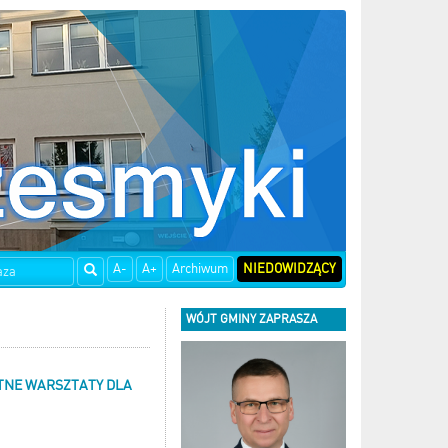
A-
A+
Archiwum
NIEDOWIDZĄCY
WÓJT GMINY ZAPRASZA
TNE WARSZTATY DLA