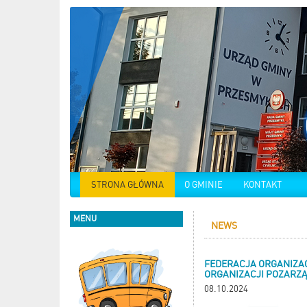
STRONA GŁÓWNA
O GMINIE
KONTAKT
MENU
NEWS
FEDERACJA ORGANIZA
ORGANIZACJI POZARZĄ
08.10.2024