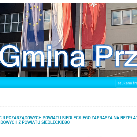
CJI POZARZĄDOWYCH POWIATU SIEDLECKIEGO ZAPRASZA NA BEZPŁA
DOWYCH Z POWIATU SIEDLECKIEGO