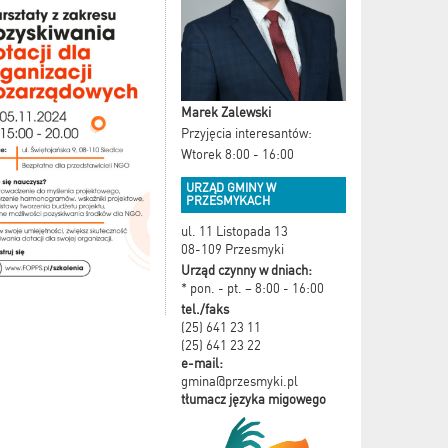
Marek Zalewski
Przyjęcia interesantów:
Wtorek 8:00 - 16:00
URZĄD GMINY W
PRZESMYKACH
ul. 11 Listopada 13
08-109 Przesmyki
Urząd czynny w dniach:
* pon. - pt. – 8:00 - 16:00
tel./faks
(25) 641 23 11
(25) 641 23 22
e-mail:
gmina@przesmyki.pl
tłumacz języka migowego