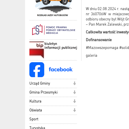
W dniu 02.08.2024 r. nast
nr 360706W w miejscowo
odbioru obecny był Wójt G
– Pan Marek Zalewski, prz
Całkowita wartość inwest
Dofinansowanie 1
#Mazowszepomaga #solid
galeria
Urząd Gminy
Gmina Przesmyki
Kultura
Oświata
Sport
Turystyka