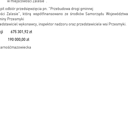
w miejscowości Zalesie".
ąpił odbiór przedsięwzięcia pn. "Przebudowa drogi gminnej
ści Zalesie", którą współfinansowano ze środków Samorządu Województwa
miny Przesmyki
edstawiciel wykonawcy, inspektor nadzoru oraz przedstawiciele wsi Przesmyki.
ycji 675 301,92 zł
90 000,00 zł
arnośćmazowiecka