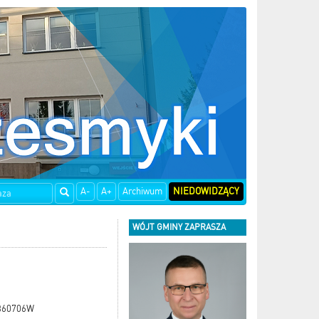
A-
A+
Archiwum
NIEDOWIDZĄCY
WÓJT GMINY ZAPRASZA
 360706W