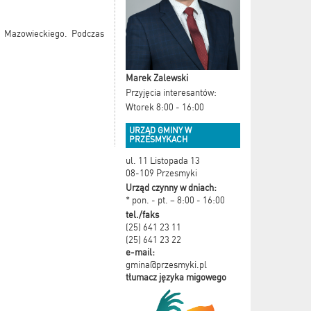
 Mazowieckiego. Podczas
Marek Zalewski
Przyjęcia interesantów:
Wtorek 8:00 - 16:00
URZĄD GMINY W
PRZESMYKACH
ul. 11 Listopada 13
08-109 Przesmyki
Urząd czynny w dniach:
* pon. - pt. – 8:00 - 16:00
tel./faks
(25) 641 23 11
(25) 641 23 22
e-mail:
gmina@przesmyki.pl
tłumacz języka migowego