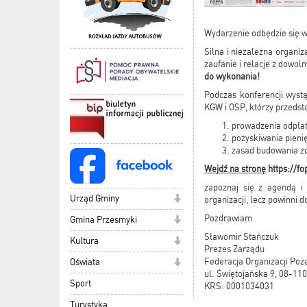
Wydarzenie odbędzie się 
Silna i niezależna organiz
zaufanie i relacje z dowol
do wykonania!
Podczas konferencji wystą
KGW i OSP, którzy przedsta
prowadzenia odpłat
pozyskiwania pienię
zasad budowania z
Wejdź na stronę
https://f
zapoznaj się z agendą i 
Urząd Gminy
organizacji, lecz powinni d
Pozdrawiam
Gmina Przesmyki
Sławomir Stańczuk
Kultura
Prezes Zarządu
Federacja Organizacji Po
Oświata
ul. Świętojańska 9, 08-110
Sport
KRS: 0001034031
Turystyka