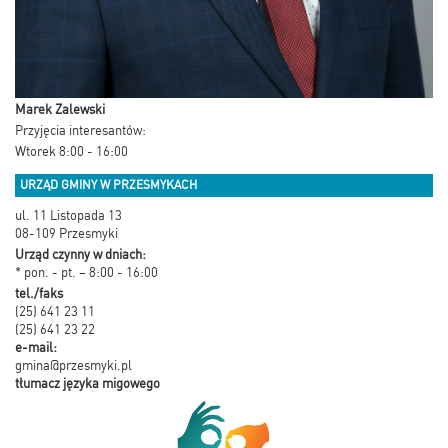
Marek Zalewski
Przyjęcia interesantów:
Wtorek 8:00 - 16:00
URZĄD GMINY W PRZESMYKACH
ul. 11 Listopada 13
08-109 Przesmyki
Urząd czynny w dniach:
* pon. - pt. – 8:00 - 16:00
tel./faks
(25) 641 23 11
(25) 641 23 22
e-mail:
gmina@przesmyki.pl
tłumacz języka migowego