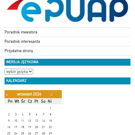
Poradnik inwestora
Poradnik interesanta
Przydatne strony
WERSJA JĘZYKOWA
KALENDARZ
wrzesień 2024
«
»
Pn
Wt
Śr
Cz
Pt
So
Ni
1
2
3
4
5
6
7
8
9
10
11
12
13
14
15
16
17
18
19
20
21
22
23
24
25
26
27
28
29