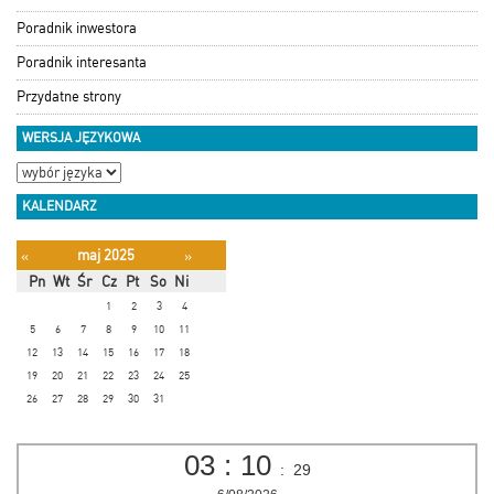
Poradnik inwestora
Poradnik interesanta
Przydatne strony
WERSJA JĘZYKOWA
KALENDARZ
maj 2025
«
»
Pn
Wt
Śr
Cz
Pt
So
Ni
1
2
3
4
5
6
7
8
9
10
11
12
13
14
15
16
17
18
19
20
21
22
23
24
25
26
27
28
29
30
31
03
:
10
:
29