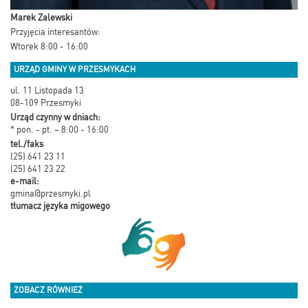
Marek Zalewski
Przyjęcia interesantów:
Wtorek 8:00 - 16:00
URZĄD GMINY W PRZESMYKACH
ul. 11 Listopada 13
08-109 Przesmyki
Urząd czynny w dniach:
* pon. - pt. – 8:00 - 16:00
tel./faks
(25) 641 23 11
(25) 641 23 22
e-mail:
gmina@przesmyki.pl
tłumacz języka migowego
ZOBACZ RÓWNIEŻ