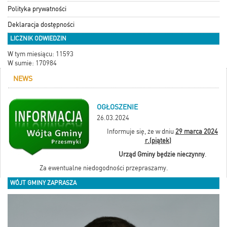
Polityka prywatności
Deklaracja dostępności
LICZNIK ODWIEDZIN
W tym miesiącu: 11593
W sumie: 170984
NEWS
OGŁOSZENIE
26.03.2024
Informuje się, że w dniu
29 marca 2024
r.(piątek)
Urząd Gminy będzie
nieczynny
.
Za ewentualne niedogodności przepraszamy.
WÓJT GMINY ZAPRASZA