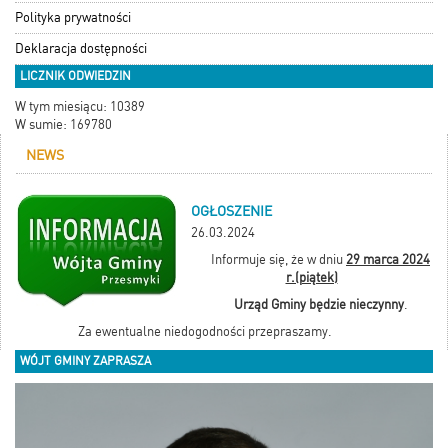
Polityka prywatności
Deklaracja dostępności
LICZNIK ODWIEDZIN
W tym miesiącu: 10389
W sumie: 169780
NEWS
OGŁOSZENIE
26.03.2024
Informuje się, że w dniu
29 marca 2024
r.(piątek)
Urząd Gminy będzie
nieczynny
.
Za ewentualne niedogodności przepraszamy.
WÓJT GMINY ZAPRASZA