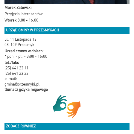
Marek Zalewski
Przyjęcia interesantów:
Wtorek 8:00 - 16:00
URZĄD GMINY W PRZESMYKACH
ul. 11 Listopada 13
08-109 Przesmyki
Urząd czynny w dniach:
* pon. - pt. – 8:00 - 16:00
tel./faks
(25) 641 23 11
(25) 641 23 22
e-mail:
gmina@przesmyki.pl
tłumacz języka migowego
ZOBACZ RÓWNIEŻ