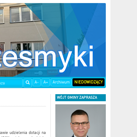
A-
A+
Archiwum
NIEDOWIDZĄCY
WÓJT GMINY ZAPRASZA
wie udzielenia dotacji na