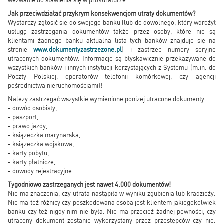
wezwanie do stawienia się w prokuraturze...
Jak przeciwdziałać przykrym konsekwencjom utraty dokumentów?
Wystarczy zgłosić się do swojego banku (lub do dowolnego, który wdrożył
usługę zastrzegania dokumentów także przez osoby, które nie są
klientami żadnego banku aktualna lista tych banków znajduje się na
stronie
www.dokumentyzastrzezone.pl
) i zastrzec numery seryjne
utraconych dokumentów. Informacje są błyskawicznie przekazywane do
wszystkich banków i innych instytucji korzystających z Systemu (m.in. do
Poczty Polskiej, operatorów telefonii komórkowej, czy agencji
pośrednictwa nieruchomościami)!
Należy zastrzegać wszystkie wymienione poniżej utracone dokumenty:
- dowód osobisty,
- paszport,
- prawo jazdy,
- książeczka marynarska,
- książeczka wojskowa,
- karty pobytu,
- karty płatnicze,
- dowody rejestracyjne.
Tygodniowo zastrzeganych jest nawet 4.000 dokumentów!
Nie ma znaczenia, czy utrata nastąpiła w wyniku zgubienia lub kradzieży.
Nie ma też różnicy czy poszkodowana osoba jest klientem jakiegokolwiek
banku czy też nigdy nim nie była. Nie ma przecież żadnej pewności, czy
utracony dokument zostanie wykorzystany przez przestępców czy nie.