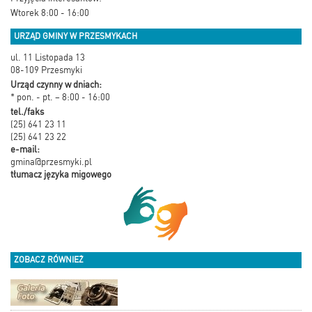
Wtorek 8:00 - 16:00
URZĄD GMINY W PRZESMYKACH
ul. 11 Listopada 13
08-109 Przesmyki
Urząd czynny w dniach:
* pon. - pt. – 8:00 - 16:00
tel./faks
(25) 641 23 11
(25) 641 23 22
e-mail:
gmina@przesmyki.pl
tłumacz języka migowego
ZOBACZ RÓWNIEŻ