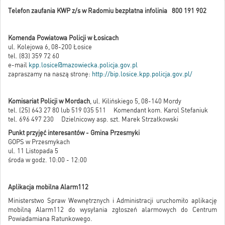
Telefon zaufania KWP z/s w Radomiu bezpłatna infolinia 800 191 902
Komenda Powiatowa Policji w Łosicach
ul. Kolejowa 6, 08-200 Łosice
tel. (83) 359 72 60
e-mail
kpp.losice@mazowiecka.policja.gov.pl
zapraszamy na naszą stronę:
http://bip.losice.kpp.policja.gov.pl/
Komisariat Policji w Mordach
, ul. Kilińskiego 5, 08-140 Mordy
tel. (25) 643 27 80 lub 519 035 511 Komendant kom. Karol Stefaniuk
tel. 696 497 230 Dzielnicowy asp. szt. Marek Strzałkowski
Punkt przyjęć interesantów - Gmina Przesmyki
GOPS w Przesmykach
ul. 11 Listopada 5
środa w godz. 10:00 - 12:00
Aplikacja mobilna Alarm112
Ministerstwo Spraw Wewnętrznych i Administracji uruchomiło aplikację
mobilną Alarm112 do wysyłania zgłoszeń alarmowych do Centrum
Powiadamiana Ratunkowego.