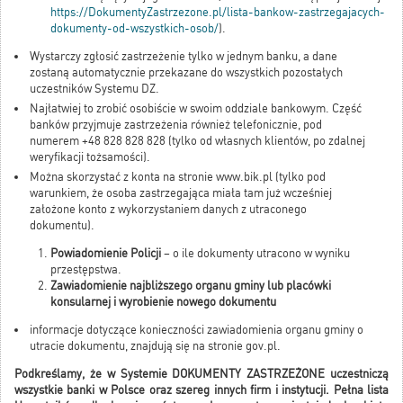
https://DokumentyZastrzezone.pl/lista-bankow-zastrzegajacych-
dokumenty-od-wszystkich-osob/
).
Wystarczy zgłosić zastrzeżenie tylko w jednym banku, a dane
zostaną automatycznie przekazane do wszystkich pozostałych
uczestników Systemu DZ.
Najłatwiej to zrobić osobiście w swoim oddziale bankowym. Część
banków przyjmuje zastrzeżenia również telefonicznie, pod
numerem +48 828 828 828 (tylko od własnych klientów, po zdalnej
weryfikacji tożsamości).
Można skorzystać z konta na stronie www.bik.pl (tylko pod
warunkiem, że osoba zastrzegająca miała tam już wcześniej
założone konto z wykorzystaniem danych z utraconego
dokumentu).
Powiadomienie Policji
– o ile dokumenty utracono w wyniku
przestępstwa.
Zawiadomienie najbliższego organu gminy lub placówki
konsularnej i wyrobienie nowego dokumentu
informacje dotyczące konieczności zawiadomienia organu gminy o
utracie dokumentu, znajdują się na stronie gov.pl.
Podkreślamy, że w Systemie DOKUMENTY ZASTRZEŻONE uczestniczą
wszystkie banki w Polsce oraz szereg innych firm i instytucji. Pełna lista