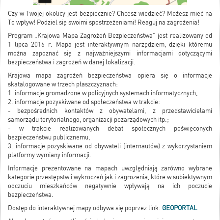
Czy w Twojej okolicy jest bezpiecznie? Chcesz wiedzieć? Możesz mieć na
To wpływ! Podziel się swoimi spostrzeżeniami! Reaguj na zagrożenia!
Program „Krajowa Mapa Zagrożeń Bezpieczeństwa” jest realizowany od
1 lipca 2016 r. Mapa jest interaktywnym narzędziem, dzięki któremu
można zapoznać się z najważniejszymi informacjami dotyczącymi
bezpieczeństwa i zagrożeń w danej lokalizacji.
Krajowa mapa zagrożeń bezpieczeństwa opiera się o informacje
skatalogowane w trzech płaszczyznach:
1. informacje gromadzone w policyjnych systemach informatycznych,
2. informacje pozyskiwane od społeczeństwa w trakcie:
- bezpośrednich kontaktów z obywatelami, z przedstawicielami
samorządu terytorialnego, organizacji pozarządowych itp.;
- w trakcie realizowanych debat społecznych poświęconych
bezpieczeństwu publicznemu,
3. informacje pozyskiwane od obywateli (internautów) z wykorzystaniem
platformy wymiany informacji.
Informacje prezentowane na mapach uwzględniają zarówno wybrane
kategorie przestępstw i wykroczeń jak i zagrożenia, które w subiektywnym
odczuciu mieszkańców negatywnie wpływają na ich poczucie
bezpieczeństwa.
Dostęp do interaktywnej mapy odbywa się poprzez link:
GEOPORTAL