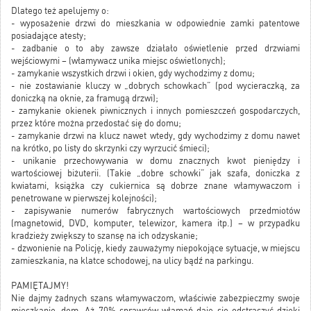
Dlatego też apelujemy o:
- wyposażenie drzwi do mieszkania w odpowiednie zamki patentowe
posiadające atesty;
- zadbanie o to aby zawsze działało oświetlenie przed drzwiami
wejściowymi – (włamywacz unika miejsc oświetlonych);
- zamykanie wszystkich drzwi i okien, gdy wychodzimy z domu;
- nie zostawianie kluczy w „dobrych schowkach” (pod wycieraczką, za
doniczką na oknie, za framugą drzwi);
- zamykanie okienek piwnicznych i innych pomieszczeń gospodarczych,
przez które można przedostać się do domu;
- zamykanie drzwi na klucz nawet wtedy, gdy wychodzimy z domu nawet
na krótko, po listy do skrzynki czy wyrzucić śmieci);
- unikanie przechowywania w domu znacznych kwot pieniędzy i
wartościowej biżuterii. (Takie „dobre schowki” jak szafa, doniczka z
kwiatami, książka czy cukiernica są dobrze znane włamywaczom i
penetrowane w pierwszej kolejności);
- zapisywanie numerów fabrycznych wartościowych przedmiotów
(magnetowid, DVD, komputer, telewizor, kamera itp.) – w przypadku
kradzieży zwiększy to szansę na ich odzyskanie;
- dzwonienie na Policję, kiedy zauważymy niepokojące sytuacje, w miejscu
zamieszkania, na klatce schodowej, na ulicy bądź na parkingu.
PAMIĘTAJMY!
Nie dajmy żadnych szans włamywaczom, właściwie zabezpieczmy swoje
mieszkanie, dom. Aż 70% sprawców włamań daje się odstraszyć dzięki