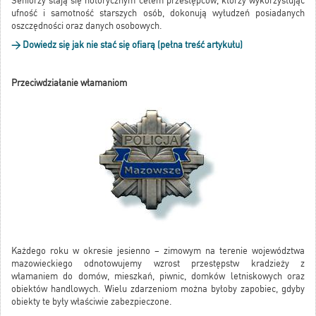
Seniorzy stają się notorycznym celem przestępców, którzy wykorzystując
ufność i samotność starszych osób, dokonują wyłudzeń posiadanych
oszczędności oraz danych osobowych.
> Dowiedz się jak nie stać się ofiarą (pełna treść artykułu)
Przeciwdziałanie włamaniom
Każdego roku w okresie jesienno – zimowym na terenie województwa
mazowieckiego odnotowujemy wzrost przestępstw kradzieży z
włamaniem do domów, mieszkań, piwnic, domków letniskowych oraz
obiektów handlowych. Wielu zdarzeniom można byłoby zapobiec, gdyby
obiekty te były właściwie zabezpieczone.