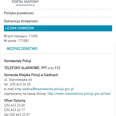
Polityka prywatności
Deklaracja dostępności
LICZNIK ODWIEDZIN
W tym miesiącu: 11690
W sumie: 171081
BEZPIECZEŃSTWO
Komisariaty Policji
TELEFONY ALARMOWE: 997
oraz
112
Komenda Miejska Policji w Siedlcach
ul. Starowiejska 66
tel. (25) 643 26 20
e-mail
kmp.siedlce@mazowiecka.policja.gov.pl
zapraszamy na naszą stronę:
http://www.mazowiecka.policja.gov.pl/wsi/
Oficer Dyżurny
(25) 643 23 60
(25) 643 26 17
fax (25) 643 22 01