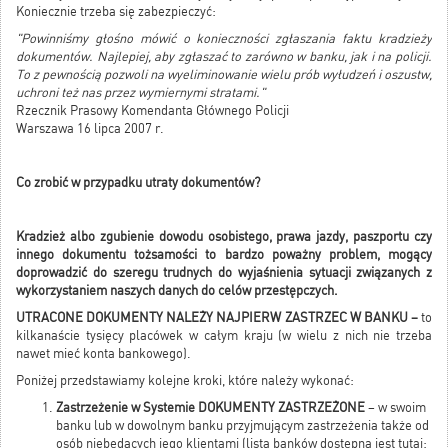
Koniecznie trzeba się zabezpieczyć:
"Powinniśmy głośno mówić o konieczności zgłaszania faktu kradzieży
dokumentów. Najlepiej, aby zgłaszać to zarówno w banku, jak i na policji.
To z pewnością pozwoli na wyeliminowanie wielu prób wyłudzeń i oszustw,
uchroni też nas przez wymiernymi stratami."
Rzecznik Prasowy Komendanta Głównego Policji
Warszawa 16 lipca 2007 r.
Co zrobić w przypadku utraty dokumentów?
Kradzież albo zgubienie dowodu osobistego, prawa jazdy, paszportu czy
innego dokumentu tożsamości to bardzo poważny problem, mogący
doprowadzić do szeregu trudnych do wyjaśnienia sytuacji związanych z
wykorzystaniem naszych danych do celów przestępczych.
UTRACONE DOKUMENTY NALEŻY NAJPIERW ZASTRZEC W BANKU –
to
kilkanaście tysięcy placówek w całym kraju (w wielu z nich nie trzeba
nawet mieć konta bankowego).
Poniżej przedstawiamy kolejne kroki, które należy wykonać:
Zastrzeżenie w Systemie DOKUMENTY ZASTRZEŻONE
– w swoim
banku lub w dowolnym banku przyjmującym zastrzeżenia także od
osób niebędących jego klientami (lista banków dostępna jest tutaj: