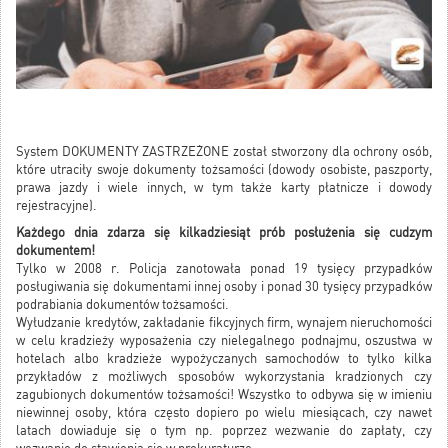
System DOKUMENTY ZASTRZEŻONE został stworzony dla ochrony osób,
które utraciły swoje dokumenty tożsamości (dowody osobiste, paszporty,
prawa jazdy i wiele innych, w tym także karty płatnicze i dowody
rejestracyjne).
Każdego dnia zdarza się kilkadziesiąt prób posłużenia się cudzym
dokumentem!
Tylko w 2008 r. Policja zanotowała ponad 19 tysięcy przypadków
posługiwania się dokumentami innej osoby i ponad 30 tysięcy przypadków
podrabiania dokumentów tożsamości.
Wyłudzanie kredytów, zakładanie fikcyjnych firm, wynajem nieruchomości
w celu kradzieży wyposażenia czy nielegalnego podnajmu, oszustwa w
hotelach albo kradzieże wypożyczanych samochodów to tylko kilka
przykładów z możliwych sposobów wykorzystania kradzionych czy
zagubionych dokumentów tożsamości! Wszystko to odbywa się w imieniu
niewinnej osoby, która często dopiero po wielu miesiącach, czy nawet
latach dowiaduje się o tym np. poprzez wezwanie do zapłaty, czy