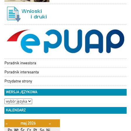
Poradnik inwestora
Poradnik interesanta
Przydatne strony
WERSJA JĘZYKOWA
KALENDARZ
maj 2026
«
»
Pn
Wt
Śr
Cz
Pt
So
Ni