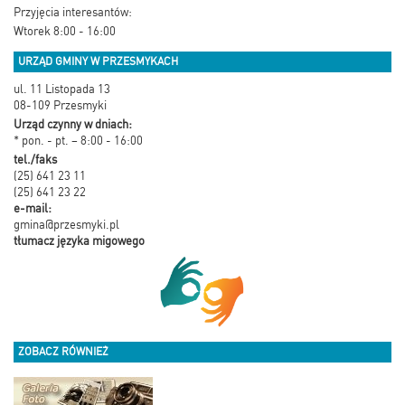
Przyjęcia interesantów:
Wtorek 8:00 - 16:00
URZĄD GMINY W PRZESMYKACH
ul. 11 Listopada 13
08-109 Przesmyki
Urząd czynny w dniach:
* pon. - pt. – 8:00 - 16:00
tel./faks
(25) 641 23 11
(25) 641 23 22
e-mail:
gmina@przesmyki.pl
tłumacz języka migowego
ZOBACZ RÓWNIEŻ