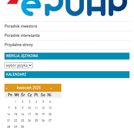
Poradnik inwestora
Poradnik interesanta
Przydatne strony
WERSJA JĘZYKOWA
KALENDARZ
kwiecień 2025
«
»
Pn
Wt
Śr
Cz
Pt
So
Ni
1
2
3
4
5
6
7
8
9
10
11
12
13
14
15
16
17
18
19
20
21
22
23
24
25
26
27
28
29
30