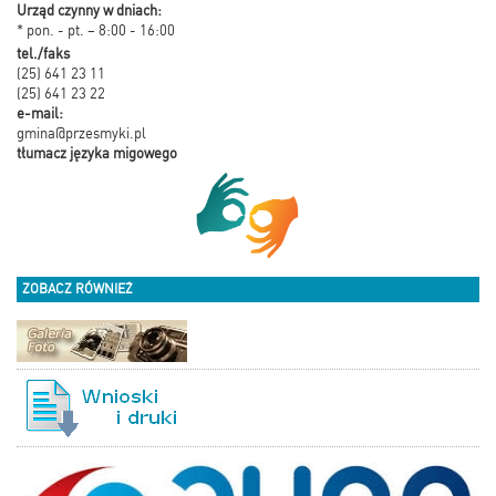
Urząd czynny w dniach:
* pon. - pt. – 8:00 - 16:00
tel./faks
(25) 641 23 11
(25) 641 23 22
e-mail:
gmina@przesmyki.pl
tłumacz języka migowego
ZOBACZ RÓWNIEŻ