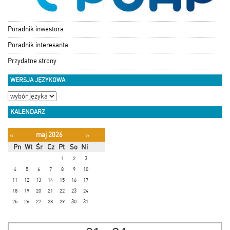
Poradnik inwestora
Poradnik interesanta
Przydatne strony
WERSJA JĘZYKOWA
KALENDARZ
maj 2026
«
»
Pn
Wt
Śr
Cz
Pt
So
Ni
1
2
3
4
5
6
7
8
9
10
11
12
13
14
15
16
17
18
19
20
21
22
23
24
25
26
27
28
29
30
31