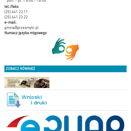
* pon. - pt. – 8:00 - 16:00
tel./faks
(25) 641 23 11
(25) 641 23 22
e-mail:
gmina@przesmyki.pl
tłumacz języka migowego
ZOBACZ RÓWNIEŻ