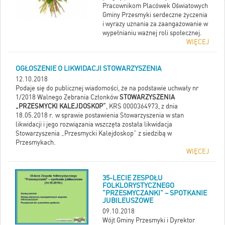
Pracownikom Placówek Oświatowych
Gminy Przesmyki serdeczne życzenia
i wyrazy uznania za zaangażowanie w
wypełnianiu ważnej roli społecznej.
WIĘCEJ
OGŁOSZENIE O LIKWIDACJI STOWARZYSZENIA
12.10.2018
Podaje się do publicznej wiadomości, że na podstawie uchwały nr
1/2018 Walnego Zebrania Członków
STOWARZYSZENIA
„PRZESMYCKI KALEJDOSKOP”
, KRS 0000364973, z dnia
18.05.2018 r. w sprawie postawienia Stowarzyszenia w stan
likwidacji i jego rozwiązania wszczęta została likwidacja
Stowarzyszenia „Przesmycki Kalejdoskop” z siedzibą w
Przesmykach.
WIĘCEJ
35-LECIE ZESPOŁU
FOLKLORYSTYCZNEGO
"PRZESMYCZANKI" – SPOTKANIE
JUBILEUSZOWE
09.10.2018
Wójt Gminy Przesmyki i Dyrektor