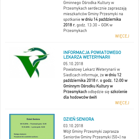
Gminnego Ośrodka Kultury w
Przesmykach serdecznie zapraszają
mieszkańców Gminy Przesmyki na
spotkanie
w dniu 14 października
2018 r.
godz. 13:30 – GOK w
Przesmykach
WIĘCEJ
INFORMACJA POWIATOWEGO
LEKARZA WETERYNARII
05.10.2018
Powiatowy Lekarz Weterynarii w
Siedlcach informuje, że
w dniu 12
października 2018 r. o godz. 12:00 w
Gminnym Ośrodku Kultury w
Przesmykach
odbędzie się
szkolenie
dla hodowców świń
WIĘCEJ
DZIEŃ SENIORA
03.10.2018
Wójt Gminy Przesmyki zaprasza
Seniorów Gminy Przesmyki (50+) na