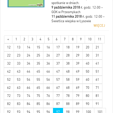
spotkanie w dniach:
9 października 2018 r.
godz. 12:00 –
GOK w Przesmykach
11 października 2018 r.
godz. 12:00 –
Świetlica wiejska w Łysowie
WIĘCEJ
«
1
2
3
4
5
6
7
8
9
10
11
12
13
14
15
16
17
18
19
20
21
22
23
24
25
26
27
28
29
30
31
32
33
34
35
36
37
38
39
40
41
42
43
44
45
46
47
48
49
50
51
52
53
54
55
56
57
58
59
60
61
62
63
64
65
66
67
68
69
70
71
72
73
74
75
76
77
78
79
80
81
82
83
84
85
86
87
88
89
90
91
92
93
94
95
96
97
98
99
100
101