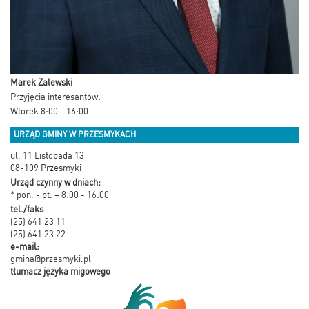
Marek Zalewski
Przyjęcia interesantów:
Wtorek 8:00 - 16:00
URZĄD GMINY W PRZESMYKACH
ul. 11 Listopada 13
08-109 Przesmyki
Urząd czynny w dniach:
* pon. - pt. – 8:00 - 16:00
tel./faks
(25) 641 23 11
(25) 641 23 22
e-mail:
gmina@przesmyki.pl
tłumacz języka migowego