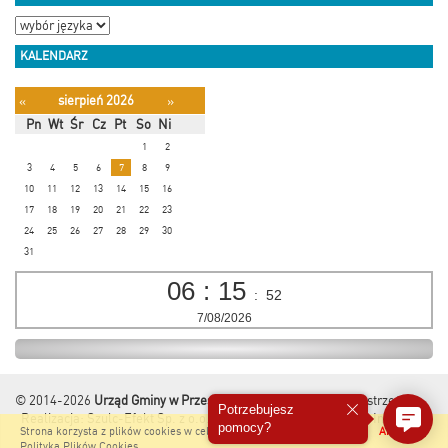
KALENDARZ
sierpień 2026
«
»
Pn
Wt
Śr
Cz
Pt
So
Ni
1
2
3
4
5
6
7
8
9
10
11
12
13
14
15
16
17
18
19
20
21
22
23
24
25
26
27
28
29
30
31
06
:
15
:
53
7/08/2026
© 2014-2026
Urząd Gminy w Przesmykach
Wszelkie Prawa Zastrzeżone.
Potrzebujesz
Realizacja:
Szulc-Efekt Sp. z o.o. & www.gmina.pl
&
Marcom Interactive
pomocy?
Strona korzysta z plików cookies w celu realizacji usług i zgodnie z
Akceptuję
Polityką Plików Cookies
.