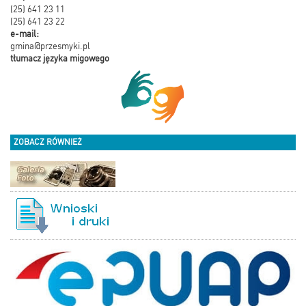
(25) 641 23 11
(25) 641 23 22
e-mail:
gmina@przesmyki.pl
tłumacz języka migowego
ZOBACZ RÓWNIEŻ