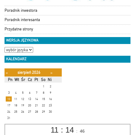
Poradnik inwestora
Poradnik interesanta
Przydatne strony
WERSJA JĘZYKOWA
KALENDARZ
sierpień 2026
«
»
Pn
Wt
Śr
Cz
Pt
So
Ni
1
2
3
4
5
6
7
8
9
10
11
12
13
14
15
16
17
18
19
20
21
22
23
24
25
26
27
28
29
30
31
11
:
14
:
47