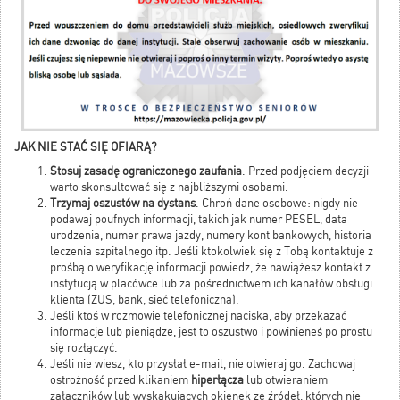
JAK NIE STAĆ SIĘ OFIARĄ?
Stosuj zasadę ograniczonego zaufania
. Przed podjęciem decyzji
warto skonsultować się z najbliższymi osobami.
Trzymaj oszustów na dystans
. Chroń dane osobowe: nigdy nie
podawaj poufnych informacji, takich jak numer PESEL, data
urodzenia, numer prawa jazdy, numery kont bankowych, historia
leczenia szpitalnego itp. Jeśli ktokolwiek się z Tobą kontaktuje z
prośbą o weryfikację informacji powiedz, że nawiążesz kontakt z
instytucją w placówce lub za pośrednictwem ich kanałów obsługi
klienta (ZUS, bank, sieć telefoniczna).
Jeśli ktoś w rozmowie telefonicznej naciska, aby przekazać
informacje lub pieniądze, jest to oszustwo i powinieneś po prostu
się rozłączyć.
Jeśli nie wiesz, kto przysłał e-mail, nie otwieraj go. Zachowaj
ostrożność przed klikaniem
hiperłącza
lub otwieraniem
załączników lub wyskakujących okienek ze źródeł, których nie