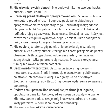
znasz.
Nie ujawniaj swoich danych
. Nie podawaj nikomu swojego hasła,
numeru konta, kodu PIN.
Chroń się przed złośliwym oprogramowaniem
. Zapewnij ochronę
komputera przed wirusami poprzez posiadanie aktualnego
oprogramowania zabezpieczającego. Sprawdzaj wiarygodność
otrzymanych plików, patrząc na ich rozszerzenia. Pliki takie jak:
.pdf, .doc i .jpg są zazwyczaj bezpieczne. Uważaj na .exe, który jest
rozszerzeniem pliku wykonywalnego. Zamiast klikać podejrzane
linki, które oferują kuszące informacje – usuń go.
Nie odbieraj
telefonu, gdy na ekranie pojawia się nieznajomy
numer. Niech każdy numer, którego nie znasz, przejdzie do poczty
głosowej. Jeśli przypadkowo odbierzesz jeden, nie naciskaj
żadnych cyfr –tylko po prostu się rozłącz. Możesz skorzystać z
funkcji blokowania takich połączeń.
Bądź świadomy zagrożeń
. Bądź na bieżąco z najnowszymi
metodami oszustw. Śledź informacje o oszustwach publikowane
na stronie internetowej Policji. Polegaj tylko na oficjalnych
źródłach informacji, aby śledzić najnowsze wydarzenia związane z
pandemią.
Podczas zakupów on-line upewnij się, że firma jest legalna
,
upublicznia dane kontaktowe, adres i posiada pozytywne opinie
klientów zanim podasz swoje imię i nazwisko, adres oraz dane
karty płatniczej w celu sfinalizowania transakcji.
Nie wierz w tzw.
okazje inwestycyjne
.