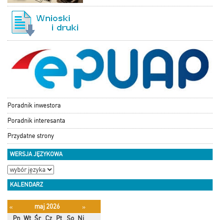
Poradnik inwestora
Poradnik interesanta
Przydatne strony
WERSJA JĘZYKOWA
KALENDARZ
maj 2026
«
»
Pn
Wt
Śr
Cz
Pt
So
Ni