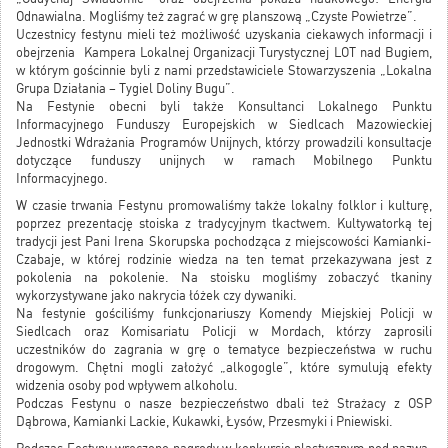
Odnawialna. Mogliśmy też zagrać w grę planszową „Czyste Powietrze”.
Uczestnicy festynu mieli też możliwość uzyskania ciekawych informacji i
obejrzenia Kampera Lokalnej Organizacji Turystycznej LOT nad Bugiem,
w którym gościnnie byli z nami przedstawiciele Stowarzyszenia „Lokalna
Grupa Działania – Tygiel Doliny Bugu”.
Na Festynie obecni byli także Konsultanci Lokalnego Punktu
Informacyjnego Funduszy Europejskich w Siedlcach Mazowieckiej
Jednostki Wdrażania Programów Unijnych, którzy prowadzili konsultacje
dotyczące funduszy unijnych w ramach Mobilnego Punktu
Informacyjnego.
W czasie trwania Festynu promowaliśmy także lokalny folklor i kulturę,
poprzez prezentację stoiska z tradycyjnym tkactwem. Kultywatorką tej
tradycji jest Pani Irena Skorupska pochodząca z miejscowości Kamianki-
Czabaje, w której rodzinie wiedza na ten temat przekazywana jest z
pokolenia na pokolenie. Na stoisku mogliśmy zobaczyć tkaniny
wykorzystywane jako nakrycia łóżek czy dywaniki.
Na festynie gościliśmy funkcjonariuszy Komendy Miejskiej Policji w
Siedlcach oraz Komisariatu Policji w Mordach, którzy zaprosili
uczestników do zagrania w grę o tematyce bezpieczeństwa w ruchu
drogowym. Chętni mogli założyć „alkogogle”, które symulują efekty
widzenia osoby pod wpływem alkoholu.
Podczas Festynu o nasze bezpieczeństwo dbali też Strażacy z OSP
Dąbrowa, Kamianki Lackie, Kukawki, Łysów, Przesmyki i Pniewiski.