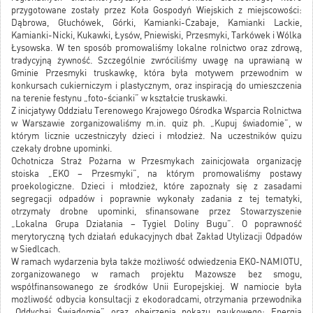
przygotowane zostały przez Koła Gospodyń Wiejskich z miejscowości:
Dąbrowa, Głuchówek, Górki, Kamianki-Czabaje, Kamianki Lackie,
Kamianki-Nicki, Kukawki, Łysów, Pniewiski, Przesmyki, Tarkówek i Wólka
Łysowska. W ten sposób promowaliśmy lokalne rolnictwo oraz zdrową,
tradycyjną żywność. Szczególnie zwróciliśmy uwagę na uprawianą w
Gminie Przesmyki truskawkę, która była motywem przewodnim w
konkursach cukierniczym i plastycznym, oraz inspiracją do umieszczenia
na terenie festynu „foto-ścianki” w kształcie truskawki.
Z inicjatywy Oddziału Terenowego Krajowego Ośrodka Wsparcia Rolnictwa
w Warszawie zorganizowaliśmy m.in. quiz ph. „Kupuj świadomie”, w
którym licznie uczestniczyły dzieci i młodzież. Na uczestników quizu
czekały drobne upominki.
Ochotnicza Straż Pożarna w Przesmykach zainicjowała organizację
stoiska „EKO – Przesmyki”, na którym promowaliśmy postawy
proekologiczne. Dzieci i młodzież, które zapoznały się z zasadami
segregacji odpadów i poprawnie wykonały zadania z tej tematyki,
otrzymały drobne upominki, sfinansowane przez Stowarzyszenie
„Lokalna Grupa Działania – Tygiel Doliny Bugu”. O poprawność
merytoryczną tych działań edukacyjnych dbał Zakład Utylizacji Odpadów
w Siedlcach.
W ramach wydarzenia była także możliwość odwiedzenia EKO-NAMIOTU,
zorganizowanego w ramach projektu Mazowsze bez smogu,
współfinansowanego ze środków Unii Europejskiej. W namiocie była
możliwość odbycia konsultacji z ekodoradcami, otrzymania przewodnika
„Oddychaj Świadomie” oraz obejrzenia pokazu naukowego: Energia