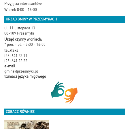
Przyjęcia interesantów:
Wtorek 8:00 - 16:00
URZĄD GMINY W PRZESMYKACH
ul. 11 Listopada 13
08-109 Przesmyki
Urząd czynny w dniach:
* pon. - pt. – 8:00 - 16:00
tel./faks
(25) 641 23 11
(25) 641 23 22
e-mail:
gmina@przesmyki.pl
tłumacz języka migowego
ZOBACZ RÓWNIEŻ