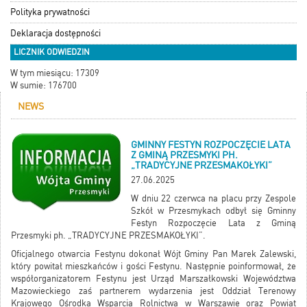
Polityka prywatności
Deklaracja dostępności
LICZNIK ODWIEDZIN
W tym miesiącu: 17309
W sumie: 176700
NEWS
GMINNY FESTYN ROZPOCZĘCIE LATA
Z GMINĄ PRZESMYKI PH.
„TRADYCYJNE PRZESMAKOŁYKI”
27.06.2025
W dniu 22 czerwca na placu przy Zespole
Szkół w Przesmykach odbył się Gminny
Festyn Rozpoczęcie Lata z Gminą
Przesmyki ph. „TRADYCYJNE PRZESMAKOŁYKI”.
Oficjalnego otwarcia Festynu dokonał Wójt Gminy Pan Marek Zalewski,
który powitał mieszkańców i gości Festynu. Następnie poinformował, że
współorganizatorem Festynu jest Urząd Marszałkowski Województwa
Mazowieckiego zaś partnerem wydarzenia jest Oddział Terenowy
Krajowego Ośrodka Wsparcia Rolnictwa w Warszawie oraz Powiat