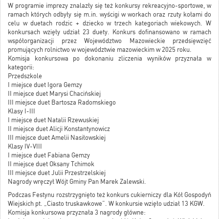
W programie imprezy znalazły się też konkursy rekreacyjno-sportowe, w
ramach których odbyły się m.in. wyścigi w workach oraz rzuty kołami do
celu w duetach rodzic + dziecko w trzech kategoriach wiekowych. W
konkursach wzięły udział 23 duety. Konkurs dofinansowano w ramach
współorganizacji przez Województwo Mazowieckie przedsięwzięć
promujących rolnictwo w województwie mazowieckim w 2025 roku.
Komisja konkursowa po dokonaniu zliczenia wyników przyznała w
kategorii:
Przedszkole
I miejsce duet Igora Gemzy
II miejsce duet Marysi Chacińskiej
III miejsce duet Bartosza Radomskiego
Klasy I-III
I miejsce duet Natalii Rzewuskiej
II miejsce duet Alicji Konstantynowicz
III miejsce duet Amelii Nasiłowskiej
Klasy IV-VIII
I miejsce duet Fabiana Gemzy
II miejsce duet Oksany Tchimok
III miejsce duet Julii Przestrzelskiej
Nagrody wręczył Wójt Gminy Pan Marek Zalewski.
Podczas Festynu rozstrzygnięto też konkurs cukierniczy dla Kół Gospodyń
Wiejskich pt. „Ciasto truskawkowe”. W konkursie wzięło udział 13 KGW.
Komisja konkursowa przyznała 3 nagrody główne: