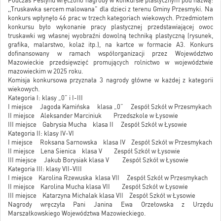
Podczas Festynu wręczono nagrody w konkursie plastycznym pod nazwą:
,,Truskawka sercem malowana" dla dzieci z terenu Gminy Przesmyki. Na
konkurs wpłynęło 46 prac w trzech kategoriach wiekowych. Przedmiotem
konkursu było wykonanie pracy plastycznej przedstawiającej owoc
truskawki wg własnej wyobraźni dowolną techniką plastyczną (rysunek,
grafika, malarstwo, kolaż itp.), na kartce w formacie A3. Konkurs
dofinansowany w ramach współorganizacji przez Województwo
Mazowieckie przedsięwzięć promujących rolnictwo w województwie
mazowieckim w 2025 roku.
Komisja konkursowa przyznała 3 nagrody główne w każdej z kategorii
wiekowych.
Kategoria I: klasy „0” i I-III
I miejsce Jagoda Kamińska klasa „0” Zespół Szkół w Przesmykach
II miejsce Aleksander Marciniuk Przedszkole w Łysowie
III miejsce Gabrysia Mucha klasa II Zespół Szkół w Łysowie
Kategoria II: klasy IV-VI
I miejsce Roksana Sarnowska klasa IV Zespół Szkół w Przesmykach
II miejsce Lena Sienica klasa V Zespół Szkół w Łysowie
III miejsce Jakub Borysiak klasa V Zespół Szkół w Łysowie
Kategoria III: klasy VII-VIII
I miejsce Karolina Rzewuska klasa VII Zespół Szkół w Przesmykach
II miejsce Karolina Mucha klasa VII Zespół Szkół w Łysowie
III miejsce Katarzyna Michalak klasa VII Zespół Szkół w Łysowie
Nagrody wręczyła Pani Janina Ewa Orzełowska z Urzędu
Marszałkowskiego Województwa Mazowieckiego.