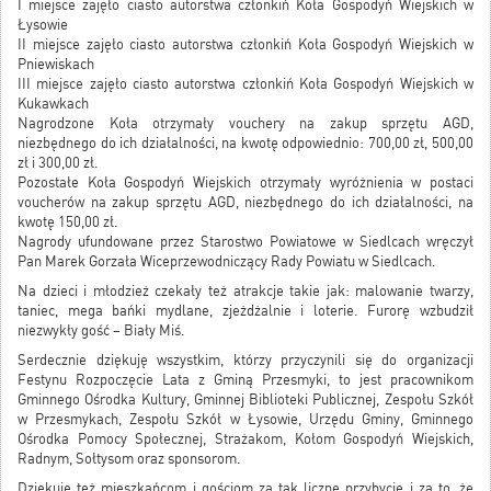
I miejsce zajęło ciasto autorstwa członkiń Koła Gospodyń Wiejskich w
Łysowie
II miejsce zajęło ciasto autorstwa członkiń Koła Gospodyń Wiejskich w
Pniewiskach
III miejsce zajęło ciasto autorstwa członkiń Koła Gospodyń Wiejskich w
Kukawkach
Nagrodzone Koła otrzymały vouchery na zakup sprzętu AGD,
niezbędnego do ich działalności, na kwotę odpowiednio: 700,00 zł, 500,00
zł i 300,00 zł.
Pozostałe Koła Gospodyń Wiejskich otrzymały wyróżnienia w postaci
voucherów na zakup sprzętu AGD, niezbędnego do ich działalności, na
kwotę 150,00 zł.
Nagrody ufundowane przez Starostwo Powiatowe w Siedlcach wręczył
Pan Marek Gorzała Wiceprzewodniczący Rady Powiatu w Siedlcach.
Na dzieci i młodzież czekały też atrakcje takie jak: malowanie twarzy,
taniec, mega bańki mydlane, zjeżdżalnie i loterie. Furorę wzbudził
niezwykły gość – Biały Miś.
Serdecznie dziękuję wszystkim, którzy przyczynili się do organizacji
Festynu Rozpoczęcie Lata z Gminą Przesmyki, to jest pracownikom
Gminnego Ośrodka Kultury, Gminnej Biblioteki Publicznej, Zespołu Szkół
w Przesmykach, Zespołu Szkół w Łysowie, Urzędu Gminy, Gminnego
Ośrodka Pomocy Społecznej, Strażakom, Kołom Gospodyń Wiejskich,
Radnym, Sołtysom oraz sponsorom.
Dziękuję też mieszkańcom i gościom za tak liczne przybycie i za to, że