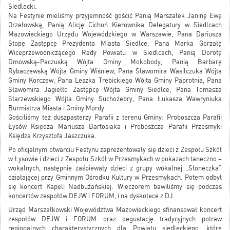
Siedlecki.
Na Festynie mieliśmy przyjemność gościć Panią Marszałek Janinę Ewę
Orzełowską, Panią Alicję Cichoń Kierownika Delegatury w Siedlcach
Mazowieckiego Urzędu Wojewódzkiego w Warszawie, Pana Dariusza
Stopę Zastępcę Prezydenta Miasta Siedlce, Pana Marka Gorzałę
Wiceprzewodniczącego Rady Powiatu w Siedlcach, Panią Dorotę
Dmowską-Paczuską Wójta Gminy Mokobody, Panią Barbarę
Rybaczewską Wójta Gminy Wiśniew, Pana Sławomira Wasilczuka Wójta
Gminy Korczew, Pana Leszka Trębickiego Wójta Gminy Paprotnia, Pana
Sławomira Jagiełło Zastępcę Wójta Gminy Siedlce, Pana Tomasza
Starzewskiego Wójta Gminy Suchożebry, Pana Łukasza Wawryniuka
Burmistrza Miasta i Gminy Mordy.
Gościliśmy też duszpasterzy Parafii z terenu Gminy: Proboszcza Parafii
Łysów Księdza Mariusza Bartosiaka i Proboszcza Parafii Przesmyki
Księdza Krzysztofa Jaszczuka.
Po oficjalnym otwarciu Festynu zaprezentowały się dzieci z Zespołu Szkół
w Łysowie i dzieci z Zespołu Szkół w Przesmykach w pokazach taneczno –
wokalnych, następnie zaśpiewały dzieci z grupy wokalnej „Słoneczka”
działającej przy Gminnym Ośrodku Kultury w Przesmykach. Potem odbył
się koncert Kapeli Nadbużańskiej. Wieczorem bawiliśmy się podczas
koncertów zespołów DEJW i FORUM, i na dyskotece z DJ.
Urząd Marszałkowski Województwa Mazowieckiego sfinansował koncert
zespołów DEJW i FORUM oraz degustację tradycyjnych potraw
regionalnych charakterystycznych dla Powiatu siedleckiego, które