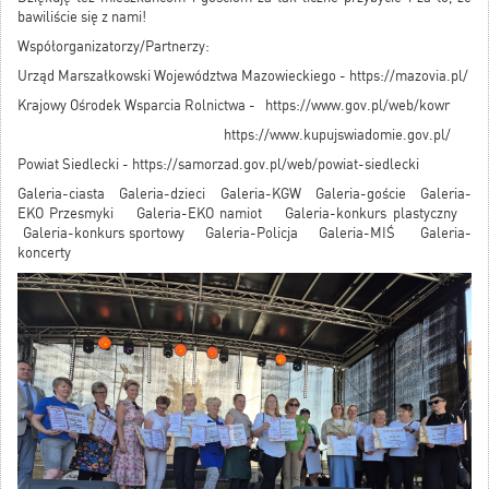
bawiliście się z nami!
Współorganizatorzy/Partnerzy:
Urząd Marszałkowski Województwa Mazowieckiego -
https://mazovia.pl/
Krajowy Ośrodek Wsparcia Rolnictwa -
https://www.gov.pl/web/kowr
https://www.kupujswiadomie.gov.pl/
Powiat Siedlecki -
https://samorzad.gov.pl/web/powiat-siedlecki
Galeria-ciasta
Galeria-dzieci
Galeria-KGW
Galeria-goście
Galeria-
EKO Przesmyk
i
Galeria-EKO namiot
Galeria-konkurs plastyczny
Galeria-konkurs sportowy
Galeria-Policja
Galeria-MIŚ
Galeria-
koncerty