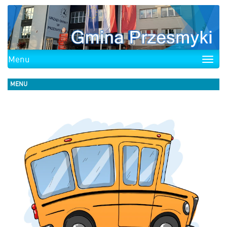
Menu
Toggle
naviga
MENU