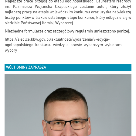
Najlepsze prace przejdą do etapu ogólnopolskiego. Laureatem Nagrody
im. Kazimierza Wojciecha Czaplickiego zostanie autor, który złożył
najlepszą pracę na etapie wojewódzkim konkursu oraz uzyska największą
liczbę punktów w trakcie ostatniego etapu konkursu, który odbędzie się w
siedzibie Państwowej Komisji Wyborczej.
Niezbędne formularze oraz szczegółowy regulamin umieszczono poniżej.
https://siedlce.kbw.gov.pl/aktualnosci/wydarzenia/v-edycja-
ogolnopolskiego-konkursu-wiedzy-o-prawie-wyborczym-wybieram-
wybory
WÓJT GMINY ZAPRASZA