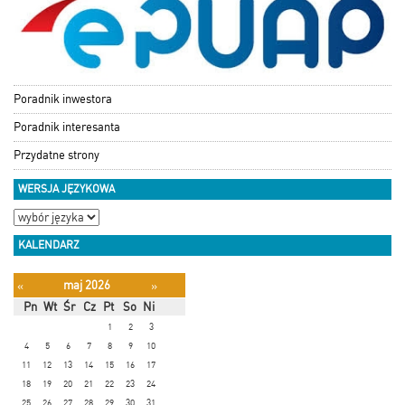
Poradnik inwestora
Poradnik interesanta
Przydatne strony
WERSJA JĘZYKOWA
KALENDARZ
maj 2026
«
»
Pn
Wt
Śr
Cz
Pt
So
Ni
1
2
3
4
5
6
7
8
9
10
11
12
13
14
15
16
17
18
19
20
21
22
23
24
25
26
27
28
29
30
31