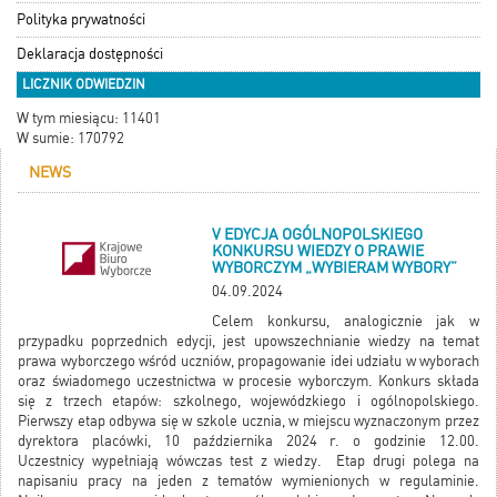
Polityka prywatności
Deklaracja dostępności
LICZNIK ODWIEDZIN
W tym miesiącu: 11401
W sumie: 170792
NEWS
V EDYCJA OGÓLNOPOLSKIEGO
KONKURSU WIEDZY O PRAWIE
WYBORCZYM „WYBIERAM WYBORY”
04.09.2024
Celem konkursu, analogicznie jak w
przypadku poprzednich edycji, jest upowszechnianie wiedzy na temat
prawa wyborczego wśród uczniów, propagowanie idei udziału w wyborach
oraz świadomego uczestnictwa w procesie wyborczym. Konkurs składa
się z trzech etapów: szkolnego, wojewódzkiego i ogólnopolskiego.
Pierwszy etap odbywa się w szkole ucznia, w miejscu wyznaczonym przez
dyrektora placówki, 10 października 2024 r. o godzinie 12.00.
Uczestnicy wypełniają wówczas test z wiedzy. Etap drugi polega na
napisaniu pracy na jeden z tematów wymienionych w regulaminie.