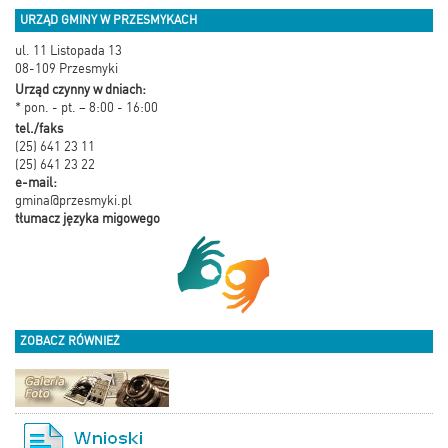
URZĄD GMINY W PRZESMYKACH
ul. 11 Listopada 13
08-109 Przesmyki
Urząd czynny w dniach:
* pon. - pt. – 8:00 - 16:00
tel./faks
(25) 641 23 11
(25) 641 23 22
e-mail:
gmina@przesmyki.pl
tłumacz języka migowego
ZOBACZ RÓWNIEŻ