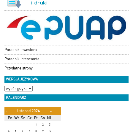
Poradnik inwestora
Poradnik interesanta
Przydatne strony
WERSJA JĘZYKOWA
KALENDARZ
listopad 2024
«
»
Pn
Wt
Śr
Cz
Pt
So
Ni
1
2
3
4
5
6
7
8
9
10