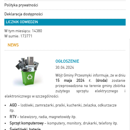
Polityka prywatności
Deklaracja dostępności
LICZNIK ODWIEDZIN
W tym miesiącu: 14380
W sumie: 173771
NEWS
OGŁOSZENIE
30.04.2024
Wójt Gminy Przesmyki informuje, że w dniu
15 maja 2024 r. (środa)
zostanie
przeprowadzona na terenie gminy zbiórka
zużytego sprzętu elektrycznego i
elektronicznego w szczególności:
AGD
– lodówki, zamrażarki, pralki, kuchenki, żelazka, odkurzacze
itp.
RTV
– telewizory, radia, magnetowidy itp.
Sprzęt komputerowy
– komputery, monitory, drukarki, telefony itp.
Świetlówki, baterie