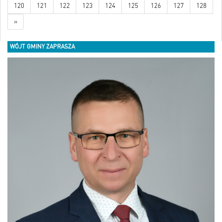
120
121
122
123
124
125
126
127
128
»
WÓJT GMINY ZAPRASZA