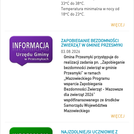
33°C do 38°C.
Temperatura minimalna w nocy od
18°C do 23°C.
WIĘCEJ
ZAPOBIEGANIE BEZDOMNOŚCI
ZWIERZĄT W GMINIE PRZESMYKI
03.08.2026
Gmina Przesmyki przystępuje do
realizacji zadania pn. „Zapobieganie
bezdomności zwierząt w gminie
Przesmyki” w ramach
,,Mazowieckiego Programu
wsparcia Zapobiegania
Bezdomności Zwierząt - Mazowsze
dla zwierząt 2026”
współfinansowanego ze środków
Samorządu Województwa
Mazowieckiego
WIĘCEJ
NAJZDOLNIEJSI UCZNIOWIE Z