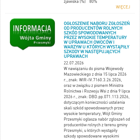
zjawiska (%) 80%
WIĘCEJ
OGŁOSZENIE NABORU ZGŁOSZEŃ
OD PRODUCENTÓW ROLNYCH
SZKÓD SPOWODOWANYCH
PRZEZ WYSOKIE TEMPERATURY
W UPRAWACH OWOCÓW I
WARZYW U KTÓRYCH WYSTĄPIŁY
SZKODY W NASTĘPUJĄCYCH
UPRAWACH
22.07.2026
W nawiązaniu do pisma Wojewody
Mazowieckiego z dnia 15 lipca 2026
r., znak: WIR-IV.7160.3.26.2026,
oraz w związku z pismem Ministra
Rolnictwa i Rozwoju Wsi z dnia 9 lipca
2026 r., znak: DBD.pp.071.113.2026,
dotyczącym konieczności ustalenia
skali szkód spowodowanych przez
wysokie temperatury, Wójt Gminy
Przesmyki ogłasza nabór zgłoszeń od
producentów rolnych z terenu gminy
Przesmyki, u których wystąpiły
szkody spowodowane wysokimi