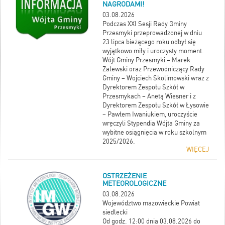
NAGRODAMI!
03.08.2026
Podczas XXI Sesji Rady Gminy
Przesmyki przeprowadzonej w dniu
23 lipca bieżącego roku odbył się
wyjątkowo miły i uroczysty moment.
Wójt Gminy Przesmyki – Marek
Zalewski oraz Przewodniczący Rady
Gminy – Wojciech Skolimowski wraz z
Dyrektorem Zespołu Szkół w
Przesmykach – Anetą Wiesner i z
Dyrektorem Zespołu Szkół w Łysowie
– Pawłem Iwaniukiem, uroczyście
wręczyli Stypendia Wójta Gminy za
wybitne osiągnięcia w roku szkolnym
2025/2026.
WIĘCEJ
OSTRZEŻENIE
METEOROLOGICZNE
03.08.2026
Województwo mazowieckie Powiat
siedlecki
Od godz. 12:00 dnia 03.08.2026 do