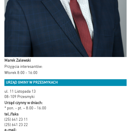
Marek Zalewski
Przyjęcia interesantów:
Wtorek 8:00 - 16:00
URZĄD GMINY W PRZESMYKACH
ul. 11 Listopada 13
08-109 Przesmyki
Urząd czynny w dniach:
* pon. - pt. – 8:00 - 16:00
tel./faks
(25) 641 23 11
(25) 641 23 22
e-mail: