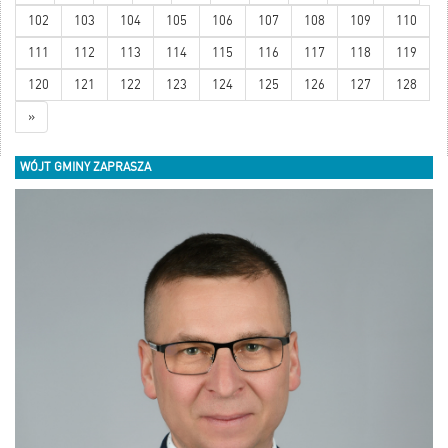
102
103
104
105
106
107
108
109
110
111
112
113
114
115
116
117
118
119
120
121
122
123
124
125
126
127
128
»
WÓJT GMINY ZAPRASZA