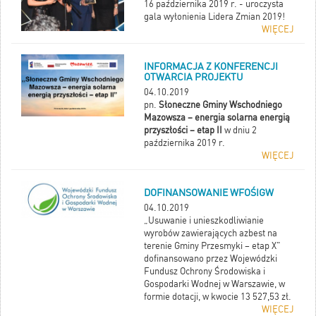
16 października 2019 r. - uroczysta
gala wyłonienia Lidera Zmian 2019!
WIĘCEJ
INFORMACJA Z KONFERENCJI
OTWARCIA PROJEKTU
04.10.2019
pn.
Słoneczne Gminy Wschodniego
Mazowsza – energia solarna energią
przyszłości – etap II
w dniu 2
października 2019 r.
WIĘCEJ
DOFINANSOWANIE WFOŚIGW
04.10.2019
„Usuwanie i unieszkodliwianie
wyrobów zawierających azbest na
terenie Gminy Przesmyki – etap X"
dofinansowano przez Wojewódzki
Fundusz Ochrony Środowiska i
Gospodarki Wodnej w Warszawie, w
formie dotacji, w kwocie 13 527,53 zł.
WIĘCEJ