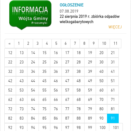
OGŁOSZENIE
07.08.2019
22 sierpnia 2019 r. zbiórka odpadów
wielkogabarytowych
WIĘCEJ
«
1
2
3
4
5
6
7
8
9
10
11
12
13
14
15
16
17
18
19
20
21
22
23
24
25
26
27
28
29
30
31
32
33
34
35
36
37
38
39
40
41
42
43
44
45
46
47
48
49
50
51
52
53
54
55
56
57
58
59
60
61
62
63
64
65
66
67
68
69
70
71
72
73
74
75
76
77
78
79
80
81
82
83
84
85
86
87
88
89
90
91
92
93
94
95
96
97
98
99
100
101