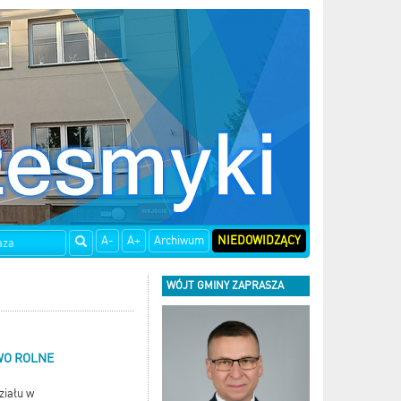
A-
A+
Archiwum
NIEDOWIDZĄCY
WÓJT GMINY ZAPRASZA
WO ROLNE
ziału w