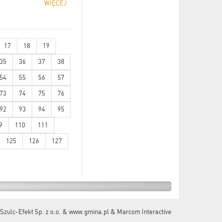
WIĘCEJ
17
18
19
35
36
37
38
54
55
56
57
73
74
75
76
92
93
94
95
9
110
111
125
126
127
Szulc-Efekt Sp. z o.o. & www.gmina.pl
&
Marcom Interactive