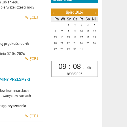
 lub śniegu.
pierwszej części nocy
lipiec 2026
«
»
WIĘCEJ
Pn
Wt
Śr
Cz
Pt
So
Ni
1
2
3
4
5
6
7
8
9
10
11
12
13
14
15
16
17
18
19
ej prędkości do 45
20
21
22
23
24
25
26
27
28
29
30
31
dnia 07.04.2026
WIĘCEJ
09
:
08
:
36
8/08/2026
MINY PRZESMYKI
dów kominiarskich
izowanych w ramach
ługą czyszczenia
WIĘCEJ