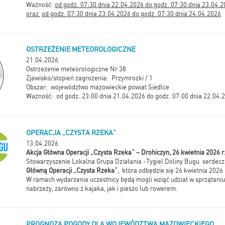
Ważność:
od godz. 07:30 dnia 22.04.2026 do godz. 07:30 dnia 23.04.
oraz
od godz. 07:30 dnia 23.04.2026 do godz. 07:30 dnia 24.04.2026
OSTRZEŻENIE METEOROLOGICZNE
21.04.2026
Ostrzeżenie meteorologiczne Nr 38
Zjawisko/stopień zagrożenia: Przymrozki / 1
Obszar: województwo mazowieckie powiat Siedlce
Ważność: od godz. 23:00 dnia 21.04.2026 do godz. 07:00 dnia 22.04.
OPERACJA „CZYSTA RZEKA”
13.04.2026
Akcja Główna Operacji „Czysta Rzeka” – Drohiczyn, 26 kwietnia 2026 r
Stowarzyszenie Lokalna Grupa Działania -Tygiel Doliny Bugu serdecz
Główną Operacji „Czysta Rzeka”
, która odbędzie się 26 kwietnia 2026 
W ramach wydarzenia uczestnicy będą mogli wziąć udział w sprzątaniu
nabrzeży, zarówno z kajaka, jak i pieszo lub rowerem.
PROGNOZA POGODY DLA WOJEWÓDZTWA MAZOWIECKIEGO