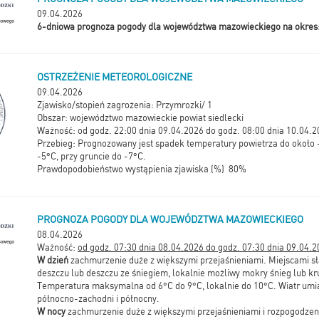
09.04.2026
6-dniowa prognoza pogody dla województwa mazowieckiego na okres
OSTRZEŻENIE METEOROLOGICZNE
09.04.2026
Zjawisko/stopień zagrożenia: Przymrozki/ 1
Obszar: województwo mazowieckie powiat siedlecki
Ważność: od godz. 22:00 dnia 09.04.2026 do godz. 08:00 dnia 10.04.
Przebieg: Prognozowany jest spadek temperatury powietrza do około -
-5°C, przy gruncie do -7°C.
Prawdopodobieństwo wystąpienia zjawiska (%) 80%
PROGNOZA POGODY DLA WOJEWÓDZTWA MAZOWIECKIEGO
08.04.2026
Ważność:
od godz. 07:30 dnia 08.04.2026 do godz. 07:30 dnia 09.04.2
W dzień
zachmurzenie duże z większymi przejaśnieniami. Miejscami s
deszczu lub deszczu ze śniegiem, lokalnie możliwy mokry śnieg lub kr
Temperatura maksymalna od 6°C do 9°C, lokalnie do 10°C. Wiatr umia
północno-zachodni i północny.
W nocy
zachmurzenie duże z większymi przejaśnieniami i rozpogodzen