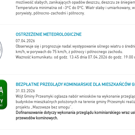
możliwość słabych, zanikających opadów deszczu, deszczu ze śniegiem
Temperatura minimalna od -3°C do 0°C. Wiatr słaby i umiarkowany, w 
porywisty, północno-zachodni i północny.
OSTRZEŻENIE METEOROLOGICZNE
07.04.2026
Obserwuje się i prognozuje nadal występowanie silnego wiatru o średni
km/h, w porywach do 75 km/h, z północy i północnego zachodu.
Ważność komunikatu: od godz. 13:45 dnia 07.04.2026 do godz. 19:00 
BEZPŁATNE PRZEGLĄDY KOMINIARSKIE DLA MIESZKAŃCÓW G
31.03.2026
Wójt Gminy Przesmyki ogłasza nabór wniosków na wykonanie przeglą
budynków mieszkalnych położonych na terenie gminy Przesmyki real
projektu „Mazowsze bez smogu”.
Dofinansowanie dotyczy wykonania przeglądu kominiarskiego wraz us
przewodów kominowych.