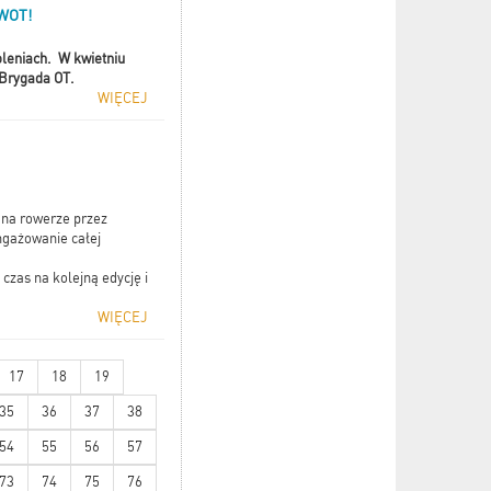
WOT!
oleniach. W kwietniu
 Brygada OT.
WIĘCEJ
 na rowerze przez
ngażowanie całej
 czas na kolejną edycję i
WIĘCEJ
17
18
19
35
36
37
38
54
55
56
57
73
74
75
76