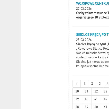
WOJSKOWE CENTRUM
27.03.2026
Osoby zainteresowane T
organizuje je 18 Stołe
SIEDLCE KRĘCĄ PO 
25.03.2026
Siedlce kręcą po tytuł 
„Rowerowa Stolica Polsk
swoich mieszkańców i sy
społeczności — każdy k
Siedlce już nieraz udowo
kolejne wspólne kilome
«
1
2
3
4
20
21
22
23
39
40
41
42
58
59
60
61