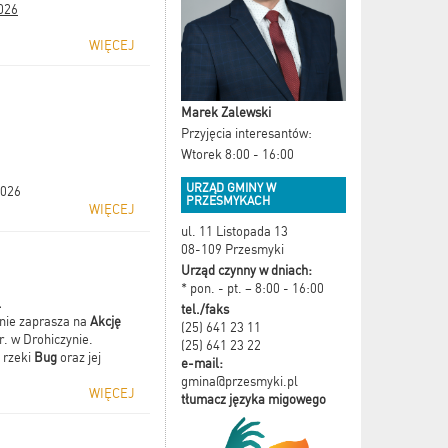
2026
WIĘCEJ
Marek Zalewski
Przyjęcia interesantów:
Wtorek 8:00 - 16:00
URZĄD GMINY W
2026
PRZESMYKACH
WIĘCEJ
ul. 11 Listopada 13
08-109 Przesmyki
Urząd czynny w dniach:
* pon. - pt. – 8:00 - 16:00
.
tel./faks
nie zaprasza na
Akcję
(25) 641 23 11
r. w Drohiczynie.
(25) 641 23 22
 rzeki
Bug
oraz jej
e-mail:
gmina@przesmyki.pl
WIĘCEJ
tłumacz języka migowego