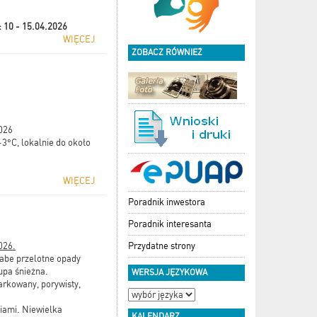
:
10 - 15.04.2026
WIĘCEJ
ZOBACZ RÓWNIEŻ
2026
3°C, lokalnie do około
WIĘCEJ
Poradnik inwestora
Poradnik interesanta
Przydatne strony
026.
łabe przelotne opady
upa śnieżna.
WERSJA JĘZYKOWA
rkowany, porywisty,
iami. Niewielka
KALENDARZ