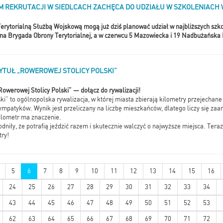
 REKRUTACJI W SIEDLCACH ZACHĘCA DO UDZIAŁU W SZKOLENIACH 
erytorialną Służbą Wojskową mogą już dziś planować udział w najbliższych szk
czna Brygada Obrony Terytorialnej, a w czerwcu 5 Mazowiecka i 19 Nadbużańska
TYTUŁ „ROWEROWEJ STOLICY POLSKI”
„Rowerowej Stolicy Polski” — dołącz do rywalizacji!
i” to ogólnopolska rywalizacja, w której miasta zbierają kilometry przejechane
mpatyków. Wynik jest przeliczany na liczbę mieszkańców, dlatego liczy się zaa
ilometr ma znaczenie.
dniły, że potrafią jeździć razem i skutecznie walczyć o najwyższe miejsca. Teraz
try!
5
6
7
8
9
10
11
12
13
14
15
16
24
25
26
27
28
29
30
31
32
33
34
43
44
45
46
47
48
49
50
51
52
53
62
63
64
65
66
67
68
69
70
71
72