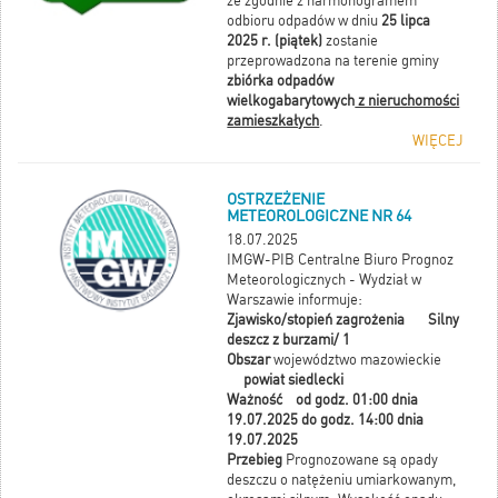
że zgodnie z harmonogramem
odbioru odpadów w dniu
25 lipca
2025 r. (piątek)
zostanie
przeprowadzona na terenie gminy
zbiórka odpadów
wielkogabarytowych
z nieruchomości
zamieszkałych
.
WIĘCEJ
OSTRZEŻENIE
METEOROLOGICZNE NR 64
18.07.2025
IMGW-PIB Centralne Biuro Prognoz
Meteorologicznych - Wydział w
Warszawie informuje:
Zjawisko/stopień zagrożenia Silny
deszcz z burzami/ 1
Obszar
województwo mazowieckie
powiat siedlecki
Ważność od godz. 01:00 dnia
19.07.2025 do godz. 14:00 dnia
19.07.2025
Przebieg
Prognozowane są opady
deszczu o natężeniu umiarkowanym,