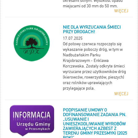
okresami silnym. Wysokość opadu
miejscami od 30 mm do 50 mm.
WIĘCEJ
Opadom towarzyszyć będą burze z
porywami wiatru do 60 km/h.
Możliwy grad.
NIE DLA WYRZUCANIA ŚMIECI
Prawdopodobieństwo wystąpienia
PRZY DROGACH!
zjawiska(%)
80%
17.07.2025
Uwagi
Ostrzeżenie może być
Od połowy czerwca rozpoczęło się
kontynuowane.
wykaszanie poboczy dróg, w tym w
Godzina i data wydania
godz.
Nadbużańskim Parku
10:08 dnia 18.07.2025
Krajobrazowym - Enklawa
SMS
IMGW-PIB OSTRZEGA: DESZCZ
Korczewska. Zostały odkryte śmieci
i BURZE/1 mazowieckie/siedlecki od
wyrzucane przez użytkowników dróg
01:00/19.07 do14:00/19.07.2025 50
(kierowców, rowerzystów, pieszych)
mm; porywy 60 km/h.
oraz rolników uprawiających
przylegające pola.
WIĘCEJ
PODPISANIE UMOWY O
DOFINANSOWANIE ZADANIA PN.
„USUWANIE I
UNIESZKODLIWIANIE WYROBÓW
ZAWIERAJĄCYCH AZBEST Z
TERENU GMINY PRZESMYKI (2025
ROK)”