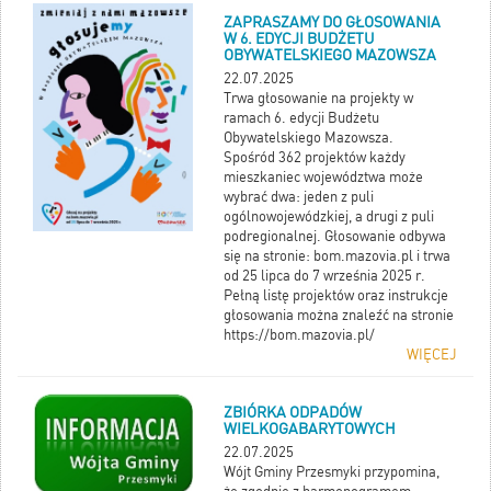
ZAPRASZAMY DO GŁOSOWANIA
W 6. EDYCJI BUDŻETU
OBYWATELSKIEGO MAZOWSZA
22.07.2025
Trwa głosowanie na projekty w
ramach 6. edycji Budżetu
Obywatelskiego Mazowsza.
Spośród 362 projektów każdy
mieszkaniec województwa może
wybrać dwa: jeden z puli
ogólnowojewódzkiej, a drugi z puli
podregionalnej. Głosowanie odbywa
się na stronie: bom.mazovia.pl i trwa
od 25 lipca do 7 września 2025 r.
Pełną listę projektów oraz instrukcje
głosowania można znaleźć na stronie
https://bom.mazovia.pl/
WIĘCEJ
ZBIÓRKA ODPADÓW
WIELKOGABARYTOWYCH
22.07.2025
Wójt Gminy Przesmyki przypomina,