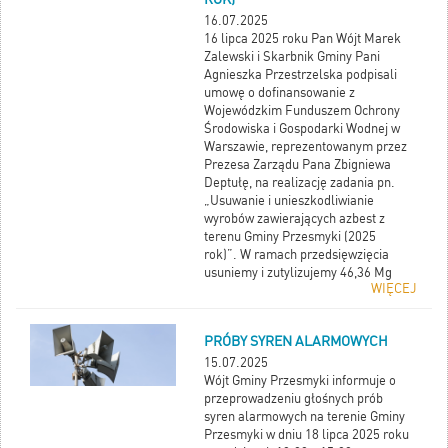
16.07.2025
16 lipca 2025 roku Pan Wójt Marek
Zalewski i Skarbnik Gminy Pani
Agnieszka Przestrzelska podpisali
umowę o dofinansowanie z
Wojewódzkim Funduszem Ochrony
Środowiska i Gospodarki Wodnej w
Warszawie, reprezentowanym przez
Prezesa Zarządu Pana Zbigniewa
Deptułę, na realizację zadania pn.
„Usuwanie i unieszkodliwianie
wyrobów zawierających azbest z
terenu Gminy Przesmyki (2025
rok)”. W ramach przedsięwzięcia
usuniemy i zutylizujemy 46,36 Mg
WIĘCEJ
wyrobów zawierających azbest,
pochodzących od mieszkańców
Gminy Przesmyki, na co otrzymaliśmy
PRÓBY SYREN ALARMOWYCH
dofinasowanie w kwocie 29.991,21
zł.
15.07.2025
Wójt Gminy Przesmyki informuje o
przeprowadzeniu głośnych prób
syren alarmowych na terenie Gminy
Przesmyki w dniu 18 lipca 2025 roku