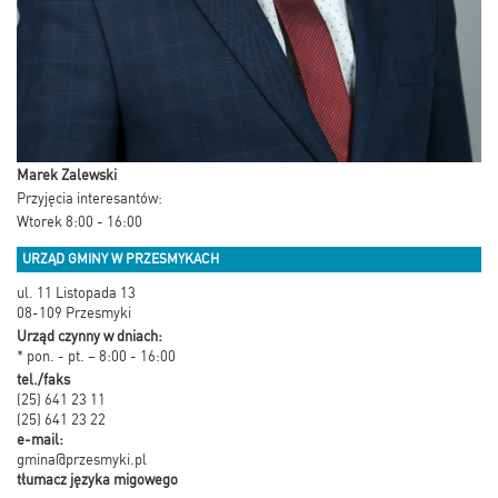
Marek Zalewski
Przyjęcia interesantów:
Wtorek 8:00 - 16:00
URZĄD GMINY W PRZESMYKACH
ul. 11 Listopada 13
08-109 Przesmyki
Urząd czynny w dniach:
* pon. - pt. – 8:00 - 16:00
tel./faks
(25) 641 23 11
(25) 641 23 22
e-mail:
gmina@przesmyki.pl
tłumacz języka migowego