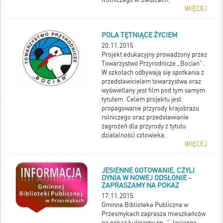
WIĘCEJ
POLA TĘTNIĄCE ŻYCIEM
20.11.2015
Projekt edukacyjny prowadzony przez
Towarzystwo Przyrodnicze „Bocian”.
W szkołach odbywają się spotkania z
przedstawicielem towarzystwa oraz
wyświetlany jest film pod tym samym
tytułem. Celem projektu jest
propagowanie przyrody krajobrazu
rolniczego oraz przedstawianie
zagrożeń dla przyrody z tytułu
działalności człowieka.
WIĘCEJ
JESIENNE GOTOWANIE, CZYLI
DYNIA W NOWEJ ODSŁONIE -
ZAPRASZAMY NA POKAZ
17.11.2015
Gminna Biblioteka Publiczna w
Przesmykach zaprasza mieszkańców
na pokaz kulinarny pn. " Jesienne