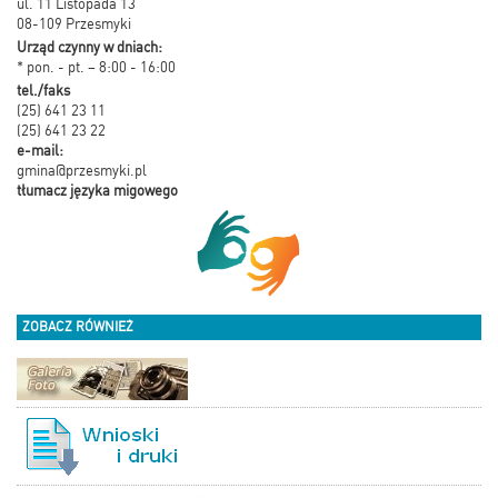
ul. 11 Listopada 13
08-109 Przesmyki
Urząd czynny w dniach:
* pon. - pt. – 8:00 - 16:00
tel./faks
(25) 641 23 11
(25) 641 23 22
e-mail:
gmina@przesmyki.pl
tłumacz języka migowego
ZOBACZ RÓWNIEŻ