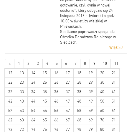
gotowanie, czyli dynia w nowej
odsłonie", który odbędzie się 24
listopada 2015 r. (wtorek) o godz.
10:00 w świetlicy wiejskiej w
Pniewiskach.
Spotkanie poprowadzi specjalista
Ośrodka Doradztwa Rolniczego w
Siedlcach.
WIĘCEJ
«
1
2
3
4
5
6
7
8
9
10
11
12
13
14
15
16
17
18
19
20
21
22
23
24
25
26
27
28
29
30
31
32
33
34
35
36
37
38
39
40
41
42
43
44
45
46
47
48
49
50
51
52
53
54
55
56
57
58
59
60
61
62
63
64
65
66
67
68
69
70
71
72
73
74
75
76
77
78
79
80
81