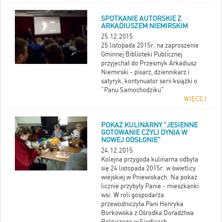
SPOTKANIE AUTORSKIE Z
ARKADIUSZEM NIEMIRSKIM
25.12.2015
25 listopada 2015r. na zaproszenie
Gminnej Biblioteki Publicznej
przyjechał do Przesmyk Arkadiusz
Niemirski - pisarz, dziennikarz i
satyryk, kontynuator serii książki o
"Panu Samochodziku".
WIĘCEJ
POKAZ KULINARNY "JESIENNE
GOTOWANIE CZYLI DYNIA W
NOWEJ ODSŁONIE"
24.12.2015
Kolejna przygoda kulinarna odbyła
się 24 listopada 2015r. w świetlicy
wiejskiej w Pniewiskach. Na pokaz
licznie przybyły Panie - mieszkanki
wsi. W roli gospodarza
przewodniczyła Pani Henryka
Borkowska z Ośrodka Doradztwa
Rolniczego w Siedlcach.