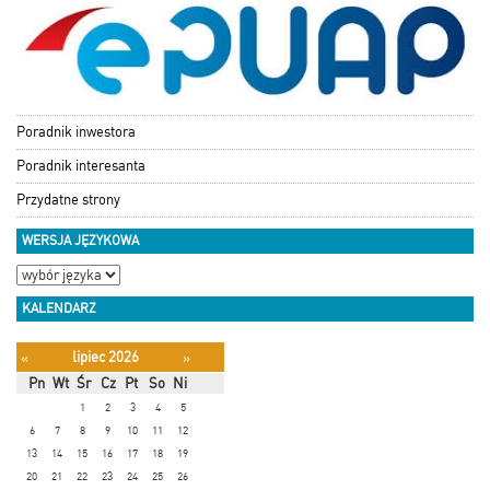
Poradnik inwestora
Poradnik interesanta
Przydatne strony
WERSJA JĘZYKOWA
KALENDARZ
lipiec 2026
«
»
Pn
Wt
Śr
Cz
Pt
So
Ni
1
2
3
4
5
6
7
8
9
10
11
12
13
14
15
16
17
18
19
20
21
22
23
24
25
26