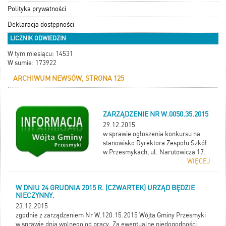
Polityka prywatności
Deklaracja dostępności
LICZNIK ODWIEDZIN
W tym miesiącu: 14531
W sumie: 173922
ARCHIWUM NEWSÓW, STRONA 125
ZARZĄDZENIE NR W.0050.35.2015
29.12.2015
w sprawie ogłoszenia konkursu na
stanowisko Dyrektora Zespołu Szkół
w Przesmykach, ul. Narutowicza 17.
WIĘCEJ
W DNIU 24 GRUDNIA 2015 R. (CZWARTEK) URZĄD BĘDZIE
NIECZYNNY.
23.12.2015
zgodnie z zarządzeniem Nr W.120.15.2015 Wójta Gminy Przesmyki
w sprawie dnia wolnego od pracy. Za ewentualne niedogodności