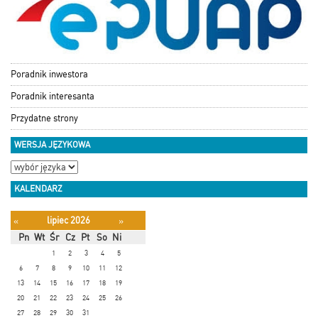
Poradnik inwestora
Poradnik interesanta
Przydatne strony
WERSJA JĘZYKOWA
KALENDARZ
lipiec 2026
«
»
Pn
Wt
Śr
Cz
Pt
So
Ni
1
2
3
4
5
6
7
8
9
10
11
12
13
14
15
16
17
18
19
20
21
22
23
24
25
26
27
28
29
30
31