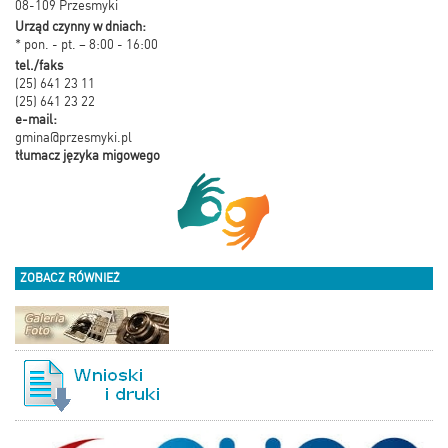
08-109 Przesmyki
Urząd czynny w dniach:
* pon. - pt. – 8:00 - 16:00
tel./faks
(25) 641 23 11
(25) 641 23 22
e-mail:
gmina@przesmyki.pl
tłumacz języka migowego
ZOBACZ RÓWNIEŻ