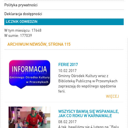
Polityka prywatności
Deklaracja dostępności
LICZNIK ODWIEDZIN
W tym miesiącu: 17648
W sumie: 177039
ARCHIWUM NEWSÓW, STRONA 115
FERIE 2017
10.02.2017
Gminny Ośrodek Kultury wraz z
Biblioteką Publiczną w Przesmykach
zapraszają do wspólnego spędzenia
ferii.
WIĘCEJ
WSZYSCY BAWIĄ SIĘ WSPANIALE,
JAK CO ROKU W KARNAWALE
08.02.2017
A tak, bawiliśmy się 4 lutego na "Balu