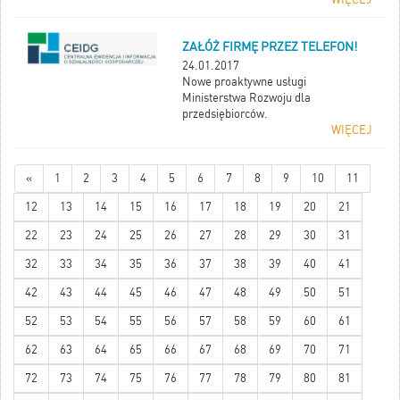
ZAŁÓŻ FIRMĘ PRZEZ TELEFON!
24.01.2017
Nowe proaktywne usługi
Ministerstwa Rozwoju dla
przedsiębiorców.
WIĘCEJ
«
1
2
3
4
5
6
7
8
9
10
11
12
13
14
15
16
17
18
19
20
21
22
23
24
25
26
27
28
29
30
31
32
33
34
35
36
37
38
39
40
41
42
43
44
45
46
47
48
49
50
51
52
53
54
55
56
57
58
59
60
61
62
63
64
65
66
67
68
69
70
71
72
73
74
75
76
77
78
79
80
81