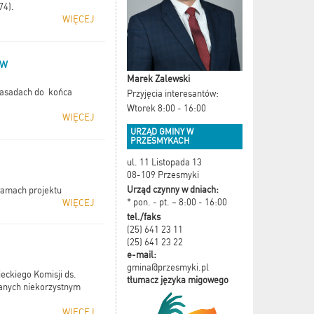
74).
WIĘCEJ
ÓW
Marek Zalewski
zasadach do końca
Przyjęcia interesantów:
Wtorek 8:00 - 16:00
WIĘCEJ
URZĄD GMINY W
PRZESMYKACH
ul. 11 Listopada 13
08-109 Przesmyki
Urząd czynny w dniach:
ramach projektu
* pon. - pt. – 8:00 - 16:00
WIĘCEJ
tel./faks
(25) 641 23 11
(25) 641 23 22
e-mail:
gmina@przesmyki.pl
eckiego Komisji ds.
tłumacz języka migowego
anych niekorzystnym
WIĘCEJ