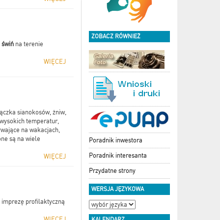
ZOBACZ RÓWNIEŻ
 świń
na terenie
WIĘCEJ
orączka sianokosów, żniw,
wysokich temperatur,
ywające na wakacjach,
ne są na wiele
Poradnik inwestora
Poradnik interesanta
WIĘCEJ
Przydatne strony
WERSJA JĘZYKOWA
imprezę profilaktyczną
WIĘCEJ
KALENDARZ