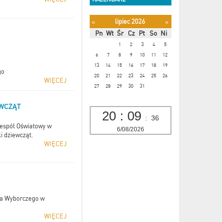
lipiec 2026
«
»
Pn
Wt
Śr
Cz
Pt
So
Ni
1
2
3
4
5
6
7
8
9
10
11
12
13
14
15
16
17
18
19
go
20
21
22
23
24
25
26
WIĘCEJ
27
28
29
30
31
EWCZĄT
20
:
09
:
37
Zespół Oświatowy w
6/08/2026
i dziewcząt.
WIĘCEJ
ra Wyborczego w
WIĘCEJ