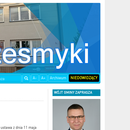
A-
A+
Archiwum
NIEDOWIDZĄCY
WÓJT GMINY ZAPRASZA
 ustawa z dnia 11 maja