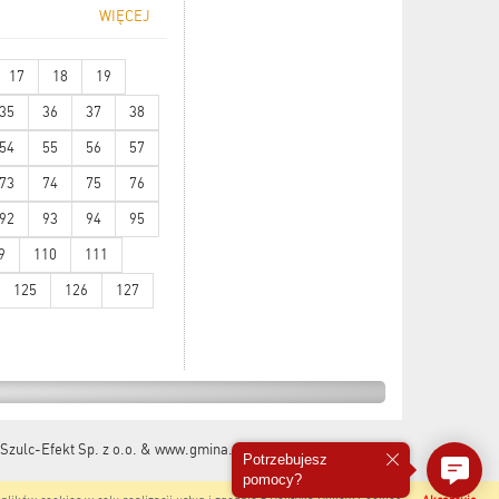
WIĘCEJ
17
18
19
35
36
37
38
54
55
56
57
73
74
75
76
92
93
94
95
9
110
111
125
126
127
Szulc-Efekt Sp. z o.o. & www.gmina.pl
&
Marcom Interactive
Potrzebujesz
pomocy?