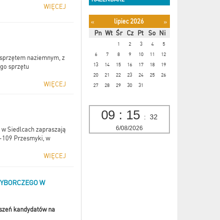
WIĘCEJ
lipiec 2026
«
»
Pn
Wt
Śr
Cz
Pt
So
Ni
1
2
3
4
5
6
7
8
9
10
11
12
sprzętem naziemnym, z
13
14
15
16
17
18
19
go sprzętu
20
21
22
23
24
25
26
WIĘCEJ
27
28
29
30
31
09
:
15
:
33
6/08/2026
 w Siedlcach zapraszają
08-109 Przesmyki, w
WIĘCEJ
WYBORCZEGO W
szeń kandydatów na