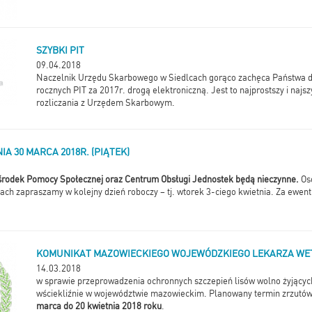
SZYBKI PIT
09.04.2018
Naczelnik Urzędu Skarbowego w Siedlcach gorąco zachęca Państwa do
rocznych PIT za 2017r. drogą elektroniczną. Jest to najprostszy i najs
rozliczania z Urzędem Skarbowym.
IA 30 MARCA 2018R. (PIĄTEK)
rodek Pomocy Społecznej oraz Centrum Obsługi Jednostek będą nieczynne.
Oso
ach zapraszamy w kolejny dzień roboczy – tj. wtorek 3-ciego kwietnia. Za ewen
KOMUNIKAT MAZOWIECKIEGO WOJEWÓDZKIEGO LEKARZA WE
14.03.2018
w sprawie przeprowadzenia ochronnych szczepień lisów wolno żyjącyc
wściekliźnie w województwie mazowieckim. Planowany termin zrzutó
marca do 20 kwietnia 2018 roku
.