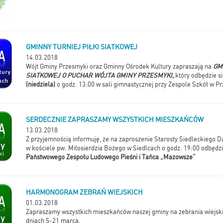
GMINNY TURNIEJ PIŁKI SIATKOWEJ
14.03.2018
Wójt Gminy Przesmyki oraz Gminny Ośrodek Kultury zapraszają na
GM
SIATKOWEJ O PUCHAR WÓJTA GMINY PRZESMYKI,
który odbędzie s
(niedziela)
o godz. 13:00 w sali gimnastycznej przy Zespole Szkół w P
SERDECZNIE ZAPRASZAMY WSZYSTKICH MIESZKAŃCÓW
13.03.2018
Z przyjemnością informuję, że na zaproszenie Starosty Siedleckiego 
w kościele pw. Miłosierdzia Bożego w Siedlcach o godz. 19:00 odbędzi
Państwowego Zespołu Ludowego Pieśni i Tańca „Mazowsze”
HARMONOGRAM ZEBRAŃ WIEJSKICH
01.03.2018
Zapraszamy wszystkich mieszkańców naszej gminy na zebrania wiejski
dniach 5-21 marca.