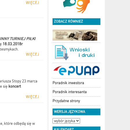
WIĘCEJ
ZOBACZ RÓWNIEŻ
INNY TURNIEJ PIŁKI
ię
18.03.2018r
rzesmykach.
WIĘCEJ
Dariusza Stopy 23 marca
Poradnik inwestora
e się
koncert
Poradnik interesanta
WIĘCEJ
Przydatne strony
WERSJA JĘZYKOWA
e, które odbędą się w
KALENDARZ