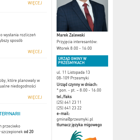
WIĘCEJ
 wysłania rozliczeń
Marek Zalewski
zybszy sposób
Przyjęcia interesantów:
Wtorek 8:00 - 16:00
WIĘCEJ
URZĄD GMINY W
PRZESMYKACH
ul. 11 Listopada 13
08-109 Przesmyki
by, które planowały w
Urząd czynny w dniach:
tualne niedogodności
* pon. - pt. – 8:00 - 16:00
tel./faks
WIĘCEJ
(25) 641 23 11
(25) 641 23 22
e-mail:
TERYNARII
gmina@przesmyki.pl
tłumacz języka migowego
h przeciwko
w szczepionek
od 20