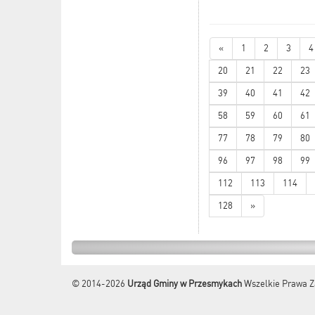
«
1
2
3
4
20
21
22
23
39
40
41
42
58
59
60
61
77
78
79
80
96
97
98
99
112
113
114
128
»
© 2014-2026
Urząd Gminy w Przesmykach
Wszelkie Prawa Z