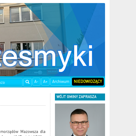
A-
A+
Archiwum
NIEDOWIDZĄCY
WÓJT GMINY ZAPRASZA
 samorządów Mazowsza dla