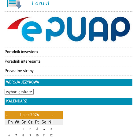
Poradnik inwestora
Poradnik interesanta
Przydatne strony
WERSJA JĘZYKOWA
KALENDARZ
lipiec 2026
«
»
Pn
Wt
Śr
Cz
Pt
So
Ni
1
2
3
4
5
6
7
8
9
10
11
12