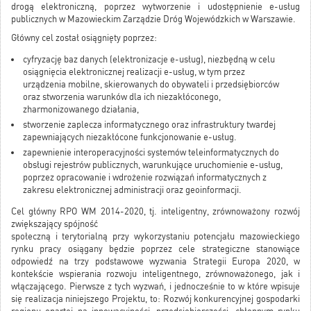
drogą elektroniczną, poprzez wytworzenie i udostępnienie e-usług
publicznych w Mazowieckim Zarządzie Dróg Wojewódzkich w Warszawie.
Główny cel został osiągnięty poprzez:
cyfryzację baz danych (elektronizacje e-usług), niezbędną w celu
osiągnięcia elektronicznej realizacji e-usług, w tym przez
urządzenia mobilne, skierowanych do obywateli i przedsiębiorców
oraz stworzenia warunków dla ich niezakłóconego,
zharmonizowanego działania,
stworzenie zaplecza informatycznego oraz infrastruktury twardej
zapewniających niezakłócone funkcjonowanie e-usług.
zapewnienie interoperacyjności systemów teleinformatycznych do
obsługi rejestrów publicznych, warunkujące uruchomienie e-usług,
poprzez opracowanie i wdrożenie rozwiązań informatycznych z
zakresu elektronicznej administracji oraz geoinformacji.
Cel główny RPO WM 2014-2020, tj. inteligentny, zrównoważony rozwój
zwiększający spójność
społeczną i terytorialną przy wykorzystaniu potencjału mazowieckiego
rynku pracy osiągany będzie poprzez cele strategiczne stanowiące
odpowiedź na trzy podstawowe wyzwania Strategii Europa 2020, w
kontekście wspierania rozwoju inteligentnego, zrównoważonego, jak i
włączającego. Pierwsze z tych wyzwań, i jednocześnie to w które wpisuje
się realizacja niniejszego Projektu, to: Rozwój konkurencyjnej gospodarki