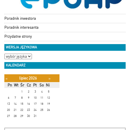
Poradnik inwestora
Poradnik interesanta
Przydatne strony
WERSJA JĘZYKOWA
KALENDARZ
lipiec 2026
«
»
Pn
Wt
Śr
Cz
Pt
So
Ni
1
2
3
4
5
6
7
8
9
10
11
12
13
14
15
16
17
18
19
20
21
22
23
24
25
26
27
28
29
30
31