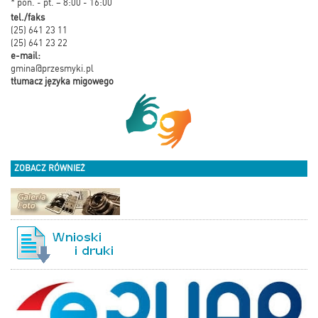
* pon. - pt. – 8:00 - 16:00
tel./faks
(25) 641 23 11
(25) 641 23 22
e-mail:
gmina@przesmyki.pl
tłumacz języka migowego
ZOBACZ RÓWNIEŻ