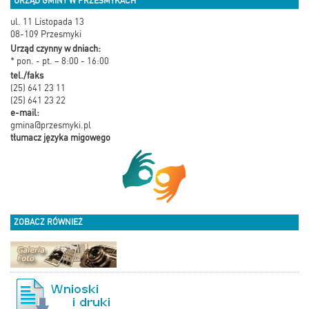
URZĄD GMINY W PRZESMYKACH
ul. 11 Listopada 13
08-109 Przesmyki
Urząd czynny w dniach:
* pon. - pt. – 8:00 - 16:00
tel./faks
(25) 641 23 11
(25) 641 23 22
e-mail:
gmina@przesmyki.pl
tłumacz języka migowego
ZOBACZ RÓWNIEŻ