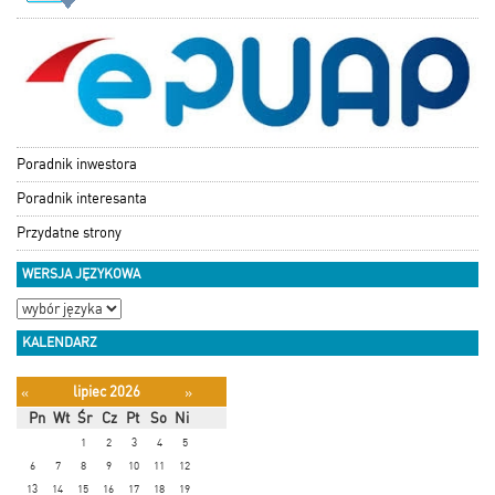
Poradnik inwestora
Poradnik interesanta
Przydatne strony
WERSJA JĘZYKOWA
KALENDARZ
lipiec 2026
«
»
Pn
Wt
Śr
Cz
Pt
So
Ni
1
2
3
4
5
6
7
8
9
10
11
12
13
14
15
16
17
18
19