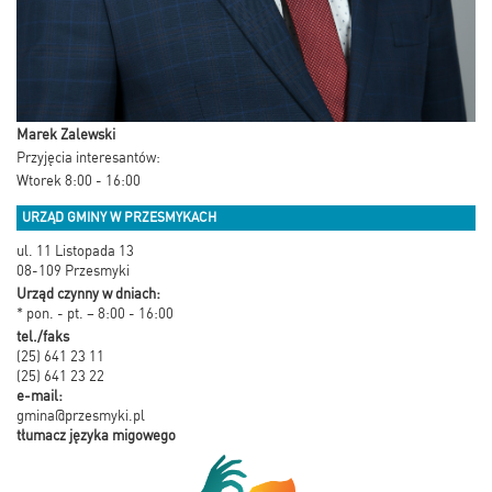
Marek Zalewski
Przyjęcia interesantów:
Wtorek 8:00 - 16:00
URZĄD GMINY W PRZESMYKACH
ul. 11 Listopada 13
08-109 Przesmyki
Urząd czynny w dniach:
* pon. - pt. – 8:00 - 16:00
tel./faks
(25) 641 23 11
(25) 641 23 22
e-mail:
gmina@przesmyki.pl
tłumacz języka migowego