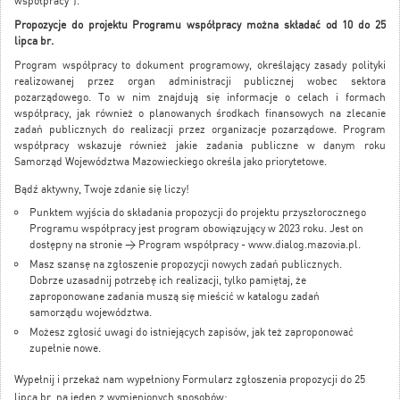
współpracy”).
Propozycje do projektu Programu współpracy można składać od 10 do 25
lipca br
.
Program współpracy to dokument programowy, określający zasady polityki
realizowanej przez organ administracji publicznej wobec sektora
pozarządowego. To w nim znajdują się informacje o celach i formach
współpracy, jak również o planowanych środkach finansowych na zlecanie
zadań publicznych do realizacji przez organizacje pozarządowe. Program
współpracy wskazuje również jakie zadania publiczne w danym roku
Samorząd Województwa Mazowieckiego określa jako priorytetowe.
Bądź aktywny, Twoje zdanie się liczy!
Punktem wyjścia do składania propozycji do projektu przyszłorocznego
Programu współpracy jest program obowiązujący w 2023 roku. Jest on
dostępny na stronie >
Program współpracy - www.dialog.mazovia.pl
.
Masz szansę na zgłoszenie propozycji nowych zadań publicznych.
Dobrze uzasadnij potrzebę ich realizacji, tylko pamiętaj, że
zaproponowane zadania muszą się mieścić w katalogu zadań
samorządu województwa.
Możesz zgłosić uwagi do istniejących zapisów, jak też zaproponować
zupełnie nowe.
Wypełnij i przekaż nam wypełniony Formularz zgłoszenia propozycji do 25
lipca br. na jeden z wymienionych sposobów: