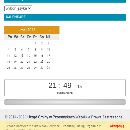
KALENDARZ
maj 2026
«
»
Pn
Wt
Śr
Cz
Pt
So
Ni
1
2
3
4
5
6
7
8
9
10
11
12
13
14
15
16
17
18
19
20
21
22
23
24
25
26
27
28
29
30
31
21
:
49
:
15
8/08/2026
© 2014-2026
Urząd Gminy w Przesmykach
Wszelkie Prawa Zastrzeżone.
Realizacja:
Szulc-Efekt Sp. z o.o. & www.gmina.pl
&
Marcom Interactive
Strona korzysta z plików cookies w celu realizacji usług i zgodnie z
Akceptuję