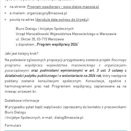
na stronie:
Program współpracy - www.dialog.mazovia.pl
e-mailem:
organizacyjny@mazovia.pl
pocztą na adres (
decyduje data wpływu do Urzędu
):
Biuro Dialogu i Inicjatyw Społecznych
Urząd Marszałkowski Województwa Mazowieckiego w Warszawie
ul. Okrzei 35, 03-715 Warszawa
z dopiskiem
„Program współpracy 2024”
Jaki jest kolejny krok?
Na podstawie zgłoszonych propozycji przygotowany zostanie projekt
Rocznego
programu współpracy województwa mazowieckiego z organizacjami
pozarządowymi
oraz podmiotami wymienionymi w art. 3 ust. 3 ustawy o
działalności pożytku publicznego i o wolontariacie na 2024 rok
, który następnie
poddany zostanie konsultacjom społecznym. Konsultacje, zgodnie z
harmonogramem prac nad Programem współpracy, zaplanowane są na
miesiąc wrzesień br.
Dodatkowe informacje
W przypadku pytań bądź wątpliwości zapraszamy do kontaktu z pracownikami
Biuro Dialogu
i Inicjatyw Społecznych, e-mail:
dialog@mazovia.pl
.
Formularz